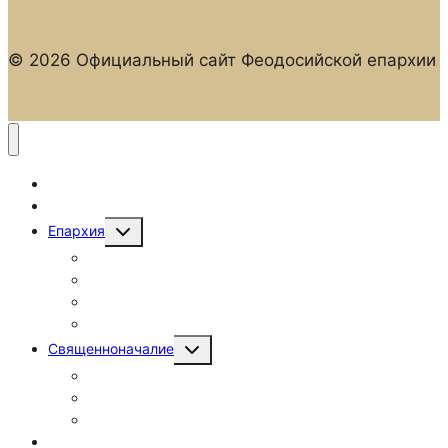
© 2026 Официальный сайт Феодосийской епархии
Главная
Новости
Епархия
Епархиальные отделы
Храмы и монастыри
Духовенство
Фотогалерея
Священноначалие
Патриарх Кирилл
Митрополит Тихон
Епископ Иларион
Паломничество