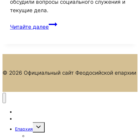
обсудили вопросы социального служения и
текущие дела.
Епископ
Читайте далее
Иларион
возглавил
рабочую
встречу
с
© 2026 Официальный сайт Феодосийской епархии
духовенством
епархии
Главная
Новости
Переключить
Епархия
дочернее
меню
Епархиальные отделы