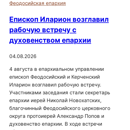
Феодосийская епархия
прошли
праздничные
Епископ Иларион возглавил
мероприятия
рабочую встречу с
ко
Дню
духовенством епархии
Победы
04.08.2026
4 августа в епархиальном управлении
епископ Феодосийский и Керченский
Иларион возглавил рабочую встречу.
Участниками заседания стали секретарь
епархии иерей Николай Новохатских,
благочинный Феодосийского церковного
округа протоиерей Александр Попов и
духовенство епархии. В ходе встречи