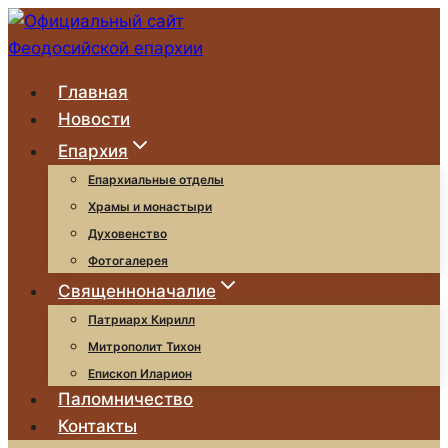
Перейти
к
содержимому
Главная
Новости
Епархия
Епархиальные отделы
Храмы и монастыри
Духовенство
Фотогалерея
Священноначалие
Патриарх Кирилл
Митрополит Тихон
Епископ Иларион
Паломничество
Контакты