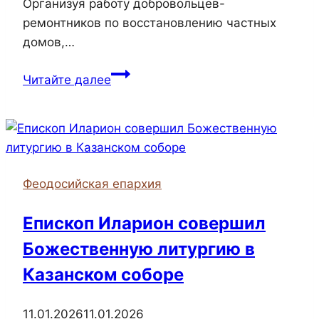
Организуя работу добровольцев-
ремонтников по восстановлению частных
домов,…
Почти
Читайте далее
6000
человек
стали
участниками
добровольческой
Феодосийская епархия
помощи
Патриаршей
Епископ Иларион совершил
гуманитарной
Божественную литургию в
миссии
в
Казанском соборе
зоне
конфликта.
11.01.2026
11.01.2026