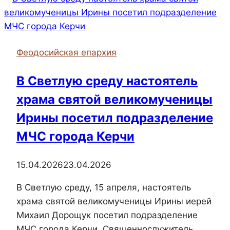
храма
прп.
Агапита
Печерского
Феодосийская епархия
приняли
участие
В Светлую cреду настоятель
в
храма святой великомученицы
тренинге
по
Ирины посетил подразделение
игре
МЧС города Керчи
«Зерно
истины»
15.04.2026
23.04.2026
В Светлую cреду, 15 апреля, настоятель
храма святой великомученицы Ирины иерей
Михаил Дорощук посетил подразделение
МЧС города Керчи. Священнослужитель