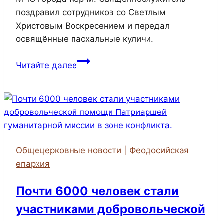
поздравил сотрудников со Светлым
Христовым Воскресением и передал
освящённые пасхальные куличи.
В
Читайте далее
Светлую
cреду
настоятель
храма
святой
великомученицы
Общецерковные новости
|
Феодосийская
Ирины
епархия
посетил
подразделение
Почти 6000 человек стали
МЧС
участниками добровольческой
города
Керчи