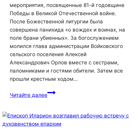
мероприятия, посвященные 81-й годовщине
Победы в Великой Отечественной войне.
После Божественной литургии была
совершена панихида «о вождех и воинах, на
поле брани убиенных». За богослужением
молился глава администрации Войковского
сельского поселения Алексей
Александрович Орлов вместе с сестрами,
паломниками и гостями обители. Затем все
прошли крестным ходом…
В
Читайте далее
Свято-
Георгиевском
Катерлезском
женском
монастыре