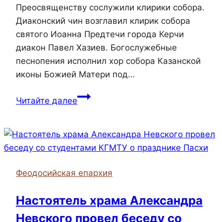
Преосвященству сослужили клирики собора.
Диаконский чин возглавил клирик собора
святого Иоанна Предтечи города Керчи
диакон Павел Хазиев. Богослужебные
песнопения исполнил хор собора Казанской
иконы Божией Матери под…
Епископ
Читайте далее
Иларион
совершил
Божественную
литургию
в
Феодосийская епархия
Казанском
соборе
Настоятель храма Александра
Невского провел беседу со