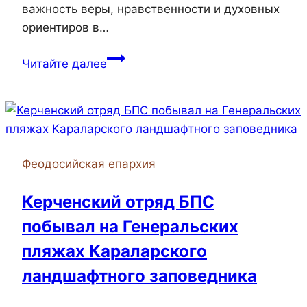
важность веры, нравственности и духовных
ориентиров в…
Настоятель
Читайте далее
храма
Александра
Невского
провел
беседу
Феодосийская епархия
со
студентами
Керченский отряд БПС
КГМТУ
побывал на Генеральских
о
празднике
пляжах Караларского
Пасхи
ландшафтного заповедника