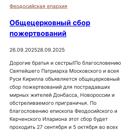
на
Феодосийская епархия
Генеральских
пляжах
Общецерковный сбор
Караларского
пожертвований
ландшафтного
заповедника
26.09.2025
28.09.2025
Дорогие братья и сестры!По благословению
Святейшего Патриарха Московского и всея
Руси Кирилла объявляется общецерковный
сбор пожертвований для пострадавших
мирных жителей Донбасса, Новороссии и
обстреливаемого приграничья. По
благословению епископа Феодосийского и
Керченского Илариона этот сбор будет
проходить 27 сентября и 5 октября во всех