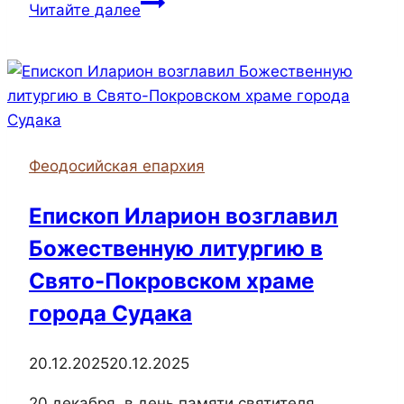
Ключарь
Читайте далее
собора
Иоанна
Предтечи
посетил
праздничный
концерт
Феодосийская епархия
в
КГМТУ
Епископ Иларион возглавил
ко
Божественную литургию в
Дню
Конституции
Свято-Покровском храме
и
города Судака
Дню
радиотехнических
20.12.2025
20.12.2025
войск
20 декабря, в день памяти святителя