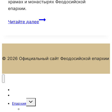
храмах и монастырях Феодосийской
епархии.
Общецерковный
Читайте далее
сбор
пожертвований
© 2026 Официальный сайт Феодосийской епархии
Главная
Новости
Переключить
Епархия
дочернее
меню
Епархиальные отделы