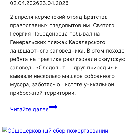
02.04.2026
23.04.2026
2 апреля керченский отряд Братства
православных следопытов им. Святого
Георгия Победоносца побывал на
Генеральских пляжах Караларского
ландшафтного заповедника. В этом походе
ребята на практике реализовали скаутскую
заповедь «Следопыт — друг природы» и
вывезли несколько мешков собранного
мусора, заботясь о чистоте уникальной
прибрежной территории.
Керченский
Читайте далее
отряд
БПС
побывал