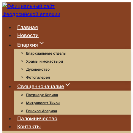
Перейти
к
содержимому
Главная
Новости
Епархия
Епархиальные отделы
Храмы и монастыри
Духовенство
Фотогалерея
Священноначалие
Патриарх Кирилл
Митрополит Тихон
Епископ Иларион
Паломничество
Контакты