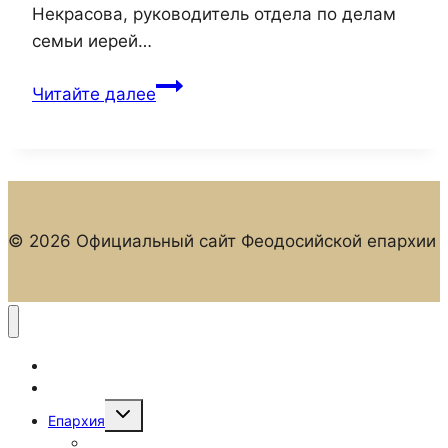
Некрасова, руководитель отдела по делам
семьи иерей…
Представитель
Читайте далее
Феодосийской
епархии
посетили
образовательные
учреждения
© 2026 Официальный сайт Феодосийской епархии
Феодосии
Главная
Новости
Переключить
Епархия
дочернее
меню
Епархиальные отделы