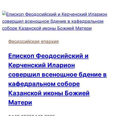
Керченского
церковного
округа
возглавил
престольный
праздник
Феодосийская епархия
храма
Дмитрия
Епископ Феодосийский и
Донского
Керченский Иларион
совершил всенощное бдение в
кафедральном соборе
Казанской иконы Божией
Матери