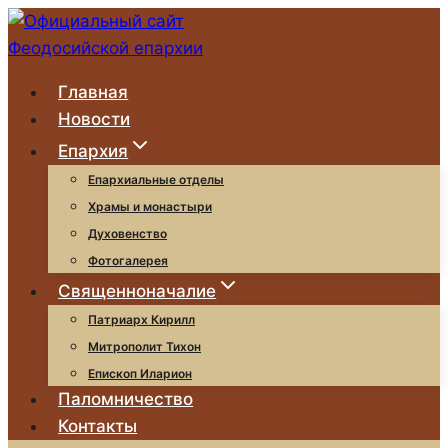
Перейти
к
содержимому
Главная
Новости
Епархия
Епархиальные отделы
Храмы и монастыри
Духовенство
Фотогалерея
Священноначалие
Патриарх Кирилл
Митрополит Тихон
Епископ Иларион
Паломничество
Контакты