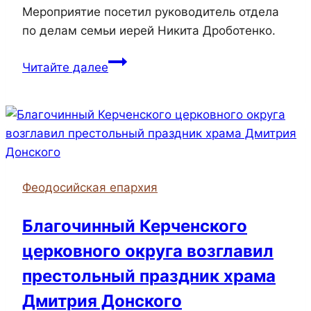
Мероприятие посетил руководитель отдела
по делам семьи иерей Никита Дроботенко.
Руководитель
Читайте далее
отдела
по
делам
семьи
посетил
концерт,
Феодосийская епархия
посвященный
Дню
Благочинный Керченского
матери
церковного округа возглавил
престольный праздник храма
Дмитрия Донского