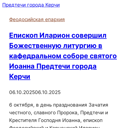
совершил
всенощное
Феодосийская епархия
бдение
в
Епископ Иларион совершил
кафедральном
Божественную литургию в
соборе
Казанской
кафедральном соборе святого
иконы
Иоанна Предтечи города
Божией
Керчи
Матери
06.10.2025
06.10.2025
6 октября, в день празднования Зачатия
честного, славного Пророка, Предтечи и
Крестителя Господня Иоанна, епископ