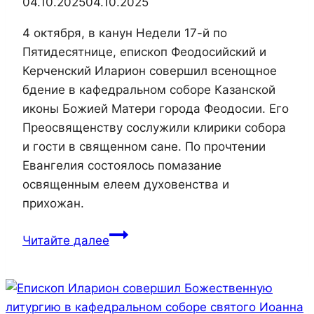
04.10.2025
04.10.2025
4 октября, в канун Недели 17-й по
Пятидесятнице, епископ Феодосийский и
Керченский Иларион совершил всенощное
бдение в кафедральном соборе Казанской
иконы Божией Матери города Феодосии. Его
Преосвященству сослужили клирики собора
и гости в священном сане. По прочтении
Евангелия состоялось помазание
освященным елеем духовенства и
прихожан.
Епископ
Читайте далее
Феодосийский
и
Керченский
Иларион