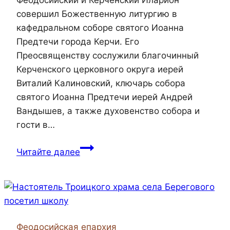
Феодосийский и Керченский Иларион
совершил Божественную литургию в
кафедральном соборе святого Иоанна
Предтечи города Керчи. Его
Преосвященству сослужили благочинный
Керченского церковного округа иерей
Виталий Калиновский, ключарь собора
святого Иоанна Предтечи иерей Андрей
Вандышев, а также духовенство собора и
гости в…
Епископ
Читайте далее
Иларион
совершил
Божественную
литургию
в
Феодосийская епархия