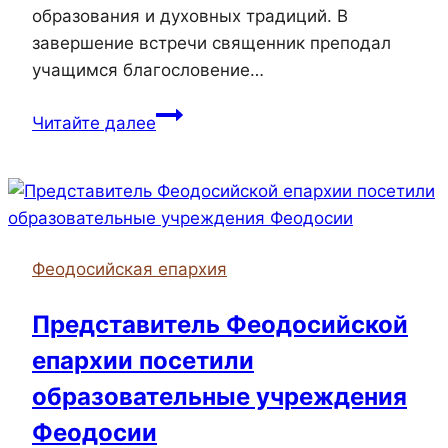
образования и духовных традиций. В
завершение встречи священник преподал
учащимся благословение…
Настоятель
Читайте далее
Троицкого
храма
села
Берегового
посетил
Феодосийская епархия
школу
Представитель Феодосийской
епархии посетили
образовательные учреждения
Феодосии