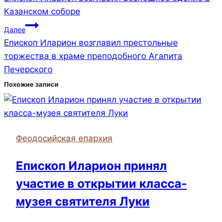
по
Казанском соборе
записям
Далее
Епископ Иларион возглавил престольные
торжества в храме преподобного Агапита
Печерского
Похожие записи
Феодосийская епархия
Епископ Иларион принял
участие в открытии класса-
музея святителя Луки