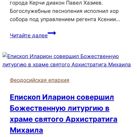
города Керчи диакон Павел Хазиев.
Богослужебные песнопения исполнил хор
собора под управлением регента Ксении…
Епископ
Читайте далее
Иларион
совершил
Божественную
литургию
в
Феодосийская епархия
Казанском
соборе
Епископ Иларион совершил
Феодосии
Божественную литургию в
храме святого Архистратига
Михаила