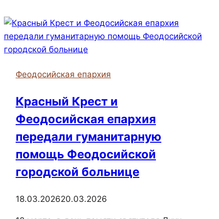
совершил
Божественную
литургию
в
храме
Феодосийская епархия
святого
Архистратига
Красный Крест и
Михаила
Феодосийская епархия
передали гуманитарную
помощь Феодосийской
городской больнице
18.03.2026
20.03.2026