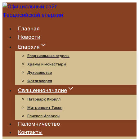
Перейти
к
содержимому
Главная
Новости
Епархия
Епархиальные отделы
Храмы и монастыри
Духовенство
Фотогалерея
Священноначалие
Патриарх Кирилл
Митрополит Тихон
Епископ Иларион
Паломничество
Контакты