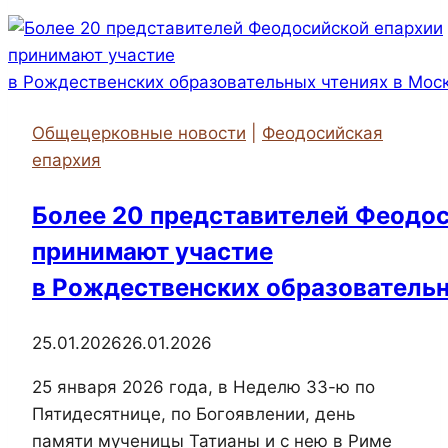
принял
участие
в
открытии
класса-
Общецерковные новости
|
Феодосийская
музея
епархия
святителя
Луки
Более 20 представителей Феодо
принимают участие
в Рождественских образовательн
25.01.2026
26.01.2026
25 января 2026 года, в Неделю 33-ю по
Пятидесятнице, по Богоявлении, день
памяти мученицы Татианы и с нею в Риме