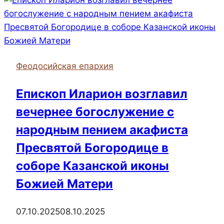
Феодосийская
епархия
передали
гуманитарную
помощь
Феодосийская епархия
Феодосийской
городской
Епископ Иларион возглавил
больнице
вечернее богослужение с
народным пением акафиста
Пресвятой Богородице в
соборе Казанской иконы
Божией Матери
07.10.2025
08.10.2025