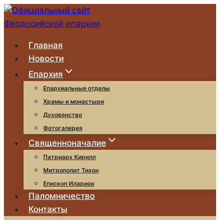
Перейти
к
содержимому
Главная
Новости
Епархия
Епархиальные отделы
Храмы и монастыри
Духовенство
Фотогалерея
Священноначалие
Патриарх Кирилл
Митрополит Тихон
Епископ Иларион
Паломничество
Контакты