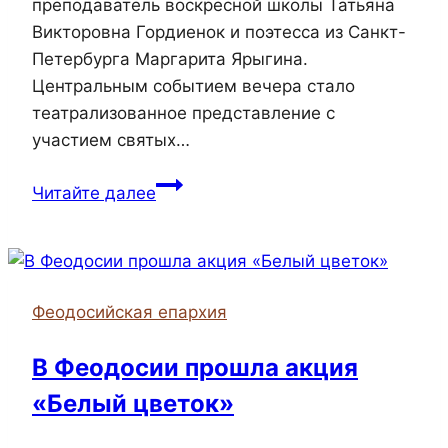
преподаватель воскресной школы Татьяна
Викторовна Гордиенок и поэтесса из Санкт-
Петербурга Маргарита Ярыгина.
Центральным событием вечера стало
театрализованное представление с
участием святых…
В
Читайте далее
Александро-
Невском
храме
города
Феодосийская епархия
Керчи
отметили
В Феодосии прошла акция
праздник
«Белый цветок»
святых
равноапостольных