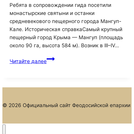
Ребята в сопровождении гида посетили
монастырские святыни и останки
средневекового пещерного города Мангуп-
Кале. Историческая справкаСамый крупный
пещерный город Крыма — Мангуп (площадь
около 90 га, высота 584 м). Возник в III–IV…
Школьники
Читайте далее
Керчи
посетили
Бахчисарайский
монастырь
и
© 2026 Официальный сайт Феодосийской епархии
древний
Мангуп