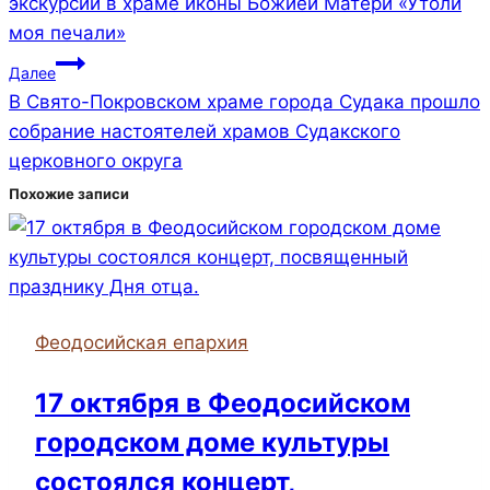
экскурсии в храме иконы Божией Матери «Утоли
записям
моя печали»
Далее
В Свято-Покровском храме города Судака прошло
собрание настоятелей храмов Судакского
церковного округа
Похожие записи
Феодосийская епархия
17 октября в Феодосийском
городском доме культуры
состоялся концерт,