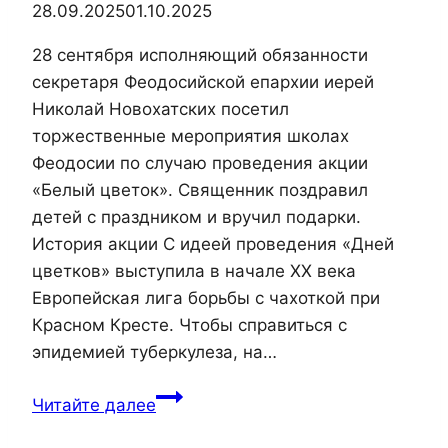
Кирилла
28.09.2025
01.10.2025
и
28 сентября исполняющий обязанности
Мефодия
секретаря Феодосийской епархии иерей
Николай Новохатских посетил
торжественные мероприятия школах
Феодосии по случаю проведения акции
«Белый цветок». Священник поздравил
детей с праздником и вручил подарки.
История акции С идеей проведения «Дней
цветков» выступила в начале XX века
Европейская лига борьбы с чахоткой при
Красном Кресте. Чтобы справиться с
эпидемией туберкулеза, на…
В
Читайте далее
Феодосии