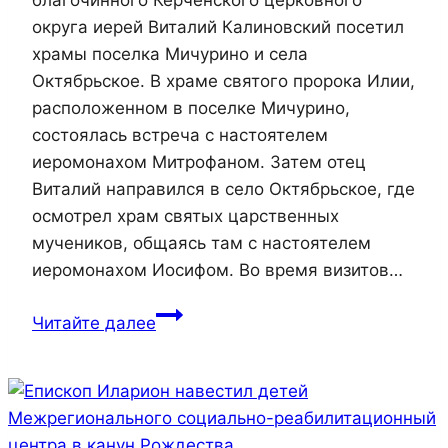
благочинного Керченского церковного
округа иерей Виталий Калиновский посетил
храмы поселка Мичурино и села
Октябрьское. В храме святого пророка Илии,
расположенном в поселке Мичурино,
состоялась встреча с настоятелем
иеромонахом Митрофаном. Затем отец
Виталий направился в село Октябрьское, где
осмотрел храм святых царственных
мучеников, общаясь там с настоятелем
иеромонахом Иосифом. Во время визитов…
И.о.
Читайте далее
благочинного
Керченского
церковного
округа