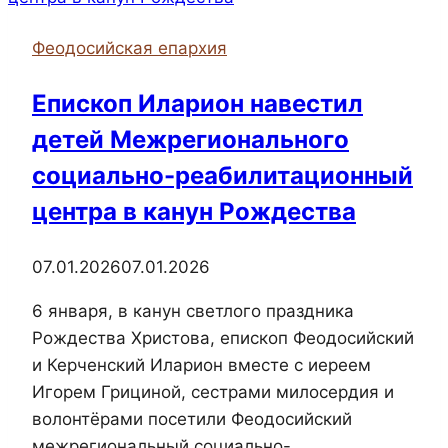
совершил
ревизионную
Феодосийская епархия
поездку
по
Епископ Иларион навестил
храмам
детей Межрегионального
благочиния
социально-реабилитационный
центра в канун Рождества
07.01.2026
07.01.2026
6 января, в канун светлого праздника
Рождества Христова, епископ Феодосийский
и Керченский Иларион вместе с иереем
Игорем Грициной, сестрами милосердия и
волонтёрами посетили Феодосийский
межрегиональный социально-