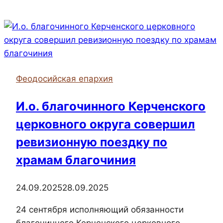
октября
в
Феодосийском
городском
доме
культуры
Феодосийская епархия
состоялся
концерт,
И.о. благочинного Керченского
посвященный
церковного округа совершил
празднику
Дня
ревизионную поездку по
отца.
храмам благочиния
24.09.2025
28.09.2025
24 сентября исполняющий обязанности