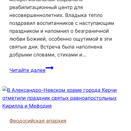
реабилитационный центр для
несовершеннолетних. Владыка тепло
поздравил воспитанников с наступающим
праздником и напомнил о безграничной
любви Божией, особенно ощутимой в эти
святые дни. Встреча была наполнена
добрыми словами, стихами и…
Епископ
Читайте далее
Иларион
навестил
детей
Межрегионального
социально-
реабилитационный
Феодосийская епархия
центра
в