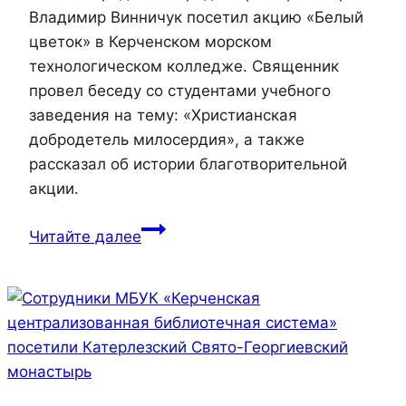
Владимир Винничук посетил акцию «Белый
техникуме.
цветок» в Керченском морском
технологическом колледже. Священник
провел беседу со студентами учебного
заведения на тему: «Христианская
добродетель милосердия», а также
рассказал об истории благотворительной
акции.
Клирик
Читайте далее
собора
Иоанна
Предтечи
провел
беседу
со
студентами