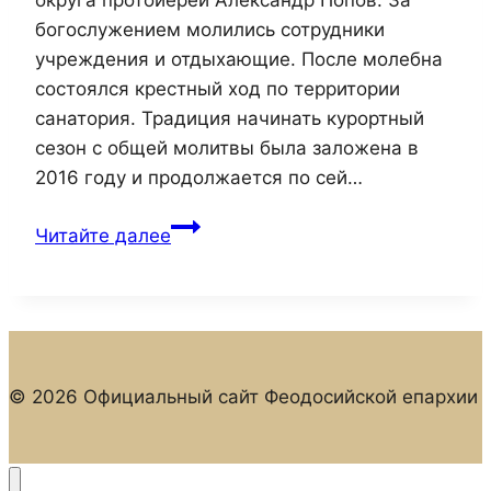
округа протоиерей Александр Попов. За
богослужением молились сотрудники
учреждения и отдыхающие. После молебна
состоялся крестный ход по территории
санатория. Традиция начинать курортный
сезон с общей молитвы была заложена в
2016 году и продолжается по сей…
В
Читайте далее
Феодосийском
военном
санатории
духовенство
города
© 2026 Официальный сайт Феодосийской епархии
совершило
традиционный
молебен