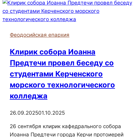
храма
святителя
Алексия
Московского
Феодосийская епархия
села
Приозерного
Клирик собора Иоанна
иерей
Предтечи провел беседу со
Виктор
Жариков
студентами Керченского
посетил
морского технологического
занятие
колледжа
«Разговоры
о
важном»
26.09.2025
01.10.2025
в
26 сентября клирик кафедрального собора
Керченском
Иоанна Предтечи города Керчи протоиерей
техническом