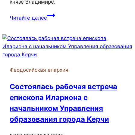
князе Владимире.
На
Читайте далее
территории
храма
Архистратига
Михаила
города
Феодосии
Феодосийская епархия
прошёл
праздник
Состоялась рабочая встреча
ко
епископа Илариона с
Дню
защиты
начальником Управления
детей
образования города Керчи