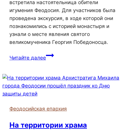
встретила настоятельница обители
игумения Феодосия. Для участников была
проведена экскурсия, в ходе которой они
познакомились с историей монастыря и
узнали о месте явления святого
великомученика Георгия Победоносца.
Сотрудники
Читайте далее
МБУК
«Керченская
централизованная
библиотечная
система»
посетили
Феодосийская епархия
Катерлезский
Свято-
На территории храма
Георгиевский