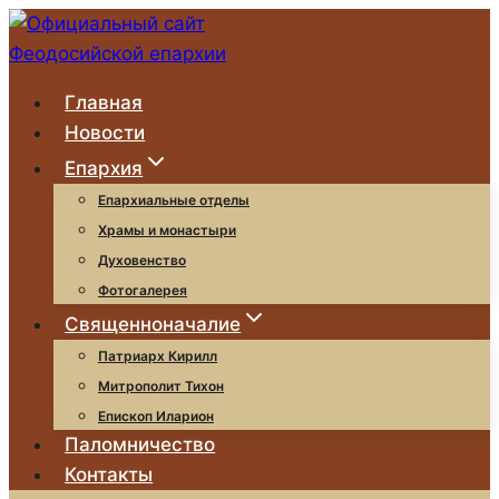
Перейти
к
содержимому
Главная
Новости
Епархия
Епархиальные отделы
Храмы и монастыри
Духовенство
Фотогалерея
Священноначалие
Патриарх Кирилл
Митрополит Тихон
Епископ Иларион
Паломничество
Контакты