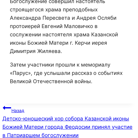
Богослужение совершил настоятель
строящегося храма преподобных
Александра Пересвета и Андрея Осляби
протоиерей Евгений Маловичко в
сослужении настоятеля храма Казанской
иконы Божией Матери г. Керчи иерея
Димитрия Жиляева.
Затем участники прошли к мемориалу
«Парус», где услышали рассказ о событиях
Великой Отечественной войны.
Навигация
Назад
Детско-юношеский хор собора Казанской иконы
по
Божией Матери города Феодосии принял участие
записям
в Патриаршем богослужении