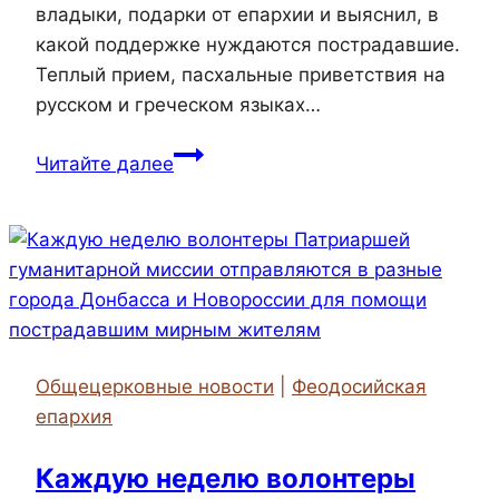
владыки, подарки от епархии и выяснил, в
какой поддержке нуждаются пострадавшие.
Теплый прием, пасхальные приветствия на
русском и греческом языках…
Настоятель
Читайте далее
храма
святителя
Николая
пгт
Приморский
посетил
пункт
Общецерковные новости
|
Феодосийская
временного
епархия
размещения
жителей
Каждую неделю волонтеры
Феодосии