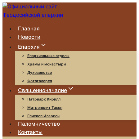
Перейти
к
содержимому
Главная
Новости
Епархия
Епархиальные отделы
Храмы и монастыри
Духовенство
Фотогалерея
Священноначалие
Патриарх Кирилл
Митрополит Тихон
Епископ Иларион
Паломничество
Контакты