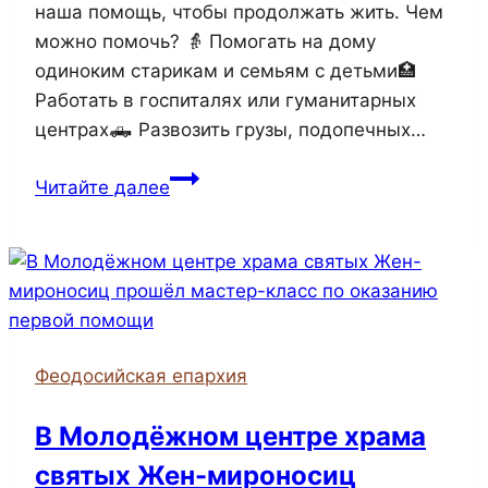
наша помощь, чтобы продолжать жить. Чем
можно помочь? 👵 Помогать на дому
одиноким старикам и семьям с детьми🏥
Работать в госпиталях или гуманитарных
центрах🛻 Развозить грузы, подопечных…
Каждую
Читайте далее
неделю
волонтеры
Патриаршей
гуманитарной
миссии
отправляются
Феодосийская епархия
в
разные
В Молодёжном центре храма
города
святых Жен-мироносиц
Донбасса