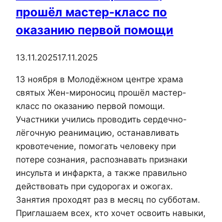
и
прошёл мастер-класс по
Новороссии
оказанию первой помощи
для
помощи
13.11.2025
17.11.2025
пострадавшим
мирным
13 ноября в Молодёжном центре храма
жителям
святых Жен-мироносиц прошёл мастер-
класс по оказанию первой помощи.
Участники училиcь проводить сердечно-
лёгочную реанимацию, останавливать
кровотечение, помогать человеку при
потере сознания, распознавать признаки
инсульта и инфаркта, а также правильно
действовать при судорогах и ожогах.
Занятия проходят раз в месяц по субботам.
Приглашаем всех, кто хочет освоить навыки,