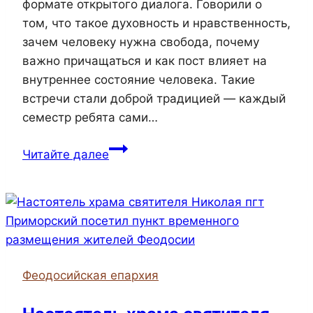
формате открытого диалога. Говорили о
том, что такое духовность и нравственность,
зачем человеку нужна свобода, почему
важно причащаться и как пост влияет на
внутреннее состояние человека. Такие
встречи стали доброй традицией — каждый
семестр ребята сами…
В
Читайте далее
Феодосийском
политехническом
техникуме
состоялась
встреча
студентов
Феодосийская епархия
с
секретарём