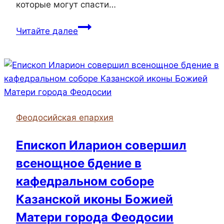
которые могут спасти…
В
Читайте далее
Молодёжном
центре
храма
святых
Жен-
мироносиц
Феодосийская епархия
прошёл
мастер-
Епископ Иларион совершил
класс
всенощное бдение в
по
оказанию
кафедральном соборе
первой
Казанской иконы Божией
помощи
Матери города Феодосии