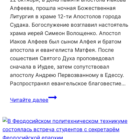
Алфеева, прошла ночная Божественная
Литургия в храме 12-ти Апостолов города
Судака. Богослужение возглавил настоятель
храма иерей Симеон Волощенко. Апостол
Иаков Алфеев был сыном Алфея и братом
апостола и евангелиста Матфея. После
сошествия Святого Духа проповедовал
сначала в Иудее, затем сопутствовал
апостолу Андрею Первозванному в Едессу.
Распространял евангельское благовестие…
В
Читайте далее
храме
12-
ти
Апостолов
прошла