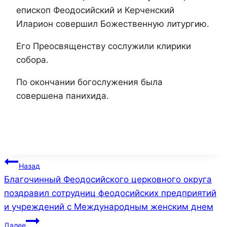
епископ Феодосийский и Керченский
Иларион совершил Божественную литургию.
Его Преосвященству сослужили клирики
собора.
По окончании богослужения была
совершена панихида.
Навигация
Назад
Благочинный Феодосийского церковного округа
по
поздравил сотрудниц феодосийских предприятий
записям
и учреждений с Международным женским днем
Далее