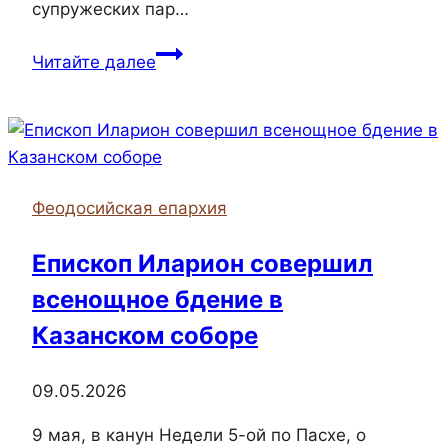
супружеских пар…
Круглый
Читайте далее
стол
по
вопросам
семьи
прошёл
Феодосийская епархия
в
Феодосийской
Епископ Иларион совершил
епархии
всенощное бдение в
Казанском соборе
09.05.2026
9 мая, в канун Недели 5-ой по Пасхе, о