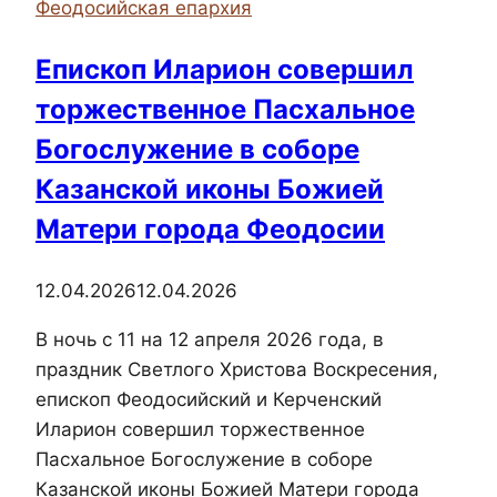
Феодосийская епархия
города
Керчи
Епископ Иларион совершил
ежедневно
торжественное Пасхальное
раздавали
горячие
Богослужение в соборе
обеды
Казанской иконы Божией
тем,
Матери города Феодосии
кто
нуждается
в
12.04.2026
12.04.2026
помощи
В ночь с 11 на 12 апреля 2026 года, в
праздник Светлого Христова Воскресения,
епископ Феодосийский и Керченский
Иларион совершил торжественное
Пасхальное Богослужение в соборе
Казанской иконы Божией Матери города