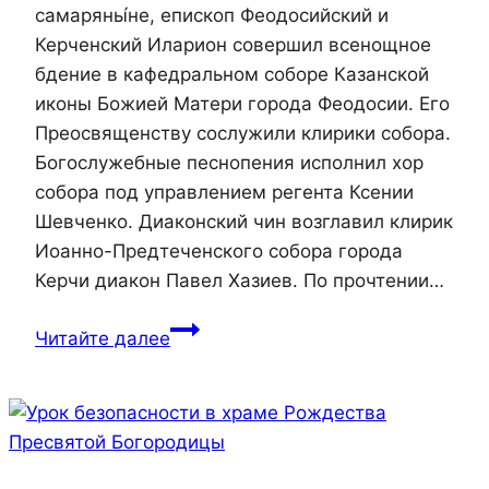
самаряны́не, епископ Феодосийский и
Керченский Иларион совершил всенощное
бдение в кафедральном соборе Казанской
иконы Божией Матери города Феодосии. Его
Преосвященству сослужили клирики собора.
Богослужебные песнопения исполнил хор
собора под управлением регента Ксении
Шевченко. Диаконский чин возглавил клирик
Иоанно-Предтеченского собора города
Керчи диакон Павел Хазиев. По прочтении…
Епископ
Читайте далее
Иларион
совершил
всенощное
бдение
в