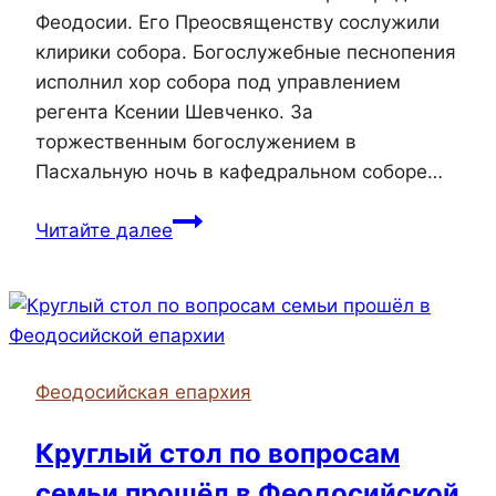
Феодосии. Его Преосвященству сослужили
клирики собора. Богослужебные песнопения
исполнил хор собора под управлением
регента Ксении Шевченко. За
торжественным богослужением в
Пасхальную ночь в кафедральном соборе…
Епископ
Читайте далее
Иларион
совершил
торжественное
Пасхальное
Богослужение
Феодосийская епархия
в
соборе
Круглый стол по вопросам
Казанской
семьи прошёл в Феодосийской
иконы