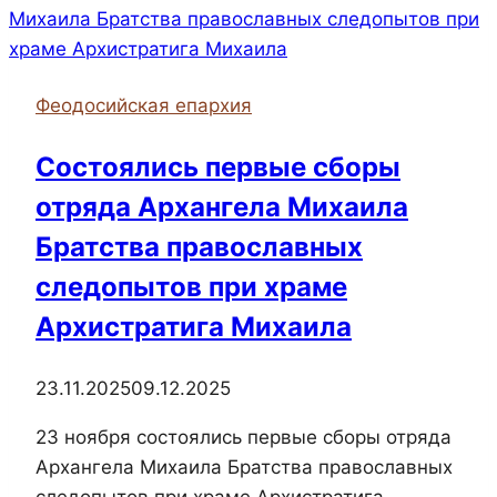
от
Феодосийской
епархии
Феодосийская епархия
приняли
участие
Состоялись первые сборы
в
отряда Архангела Михаила
пленарном
заседании
Братства православных
Рождественских
следопытов при храме
чтений
Архистратига Михаила
в
Кремле
23.11.2025
09.12.2025
23 ноября состоялись первые сборы отряда
Архангела Михаила Братства православных