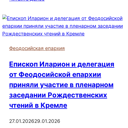
храма
преподобного
Виталия
села
Калиновки
организовал
Феодосийская епархия
сбор
помощи
Епископ Иларион и делегация
для
от Феодосийской епархии
Вооруженных
сил
приняли участие в пленарном
и
заседании Рождественских
жителей
чтений в Кремле
пострадавших
от
военных
27.01.2026
29.01.2026
действий