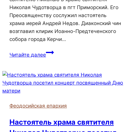
Николая Чудотворца в пгт Приморский. Его
Преосвященству сослужил настоятель
храма иерей Андрей Недов. Диаконский чин
возглавил клирик Иоанно-Предтеченского
собора города Керчи…
Епископ
Читайте далее
Иларион
совершил
всенощное
бдение
в
храме
Феодосийская епархия
святителя
Николая
Настоятель храма святителя
Чудотворца
в