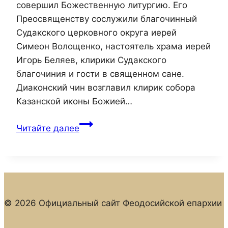
совершил Божественную литургию. Его
Преосвященству сослужили благочинный
Судакского церковного округа иерей
Симеон Волощенко, настоятель храма иерей
Игорь Беляев, клирики Судакского
благочиния и гости в священном сане.
Диаконский чин возглавил клирик собора
Казанской иконы Божией…
Епископ
Читайте далее
Иларион
возглавил
престольный
праздник
храма
© 2026 Официальный сайт Феодосийской епархии
святого
пророка