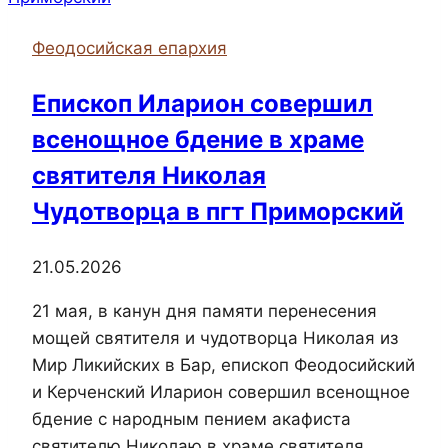
Михаила
Братства
Феодосийская епархия
православных
следопытов
Епископ Иларион совершил
при
всенощное бдение в храме
храме
Архистратига
святителя Николая
Михаила
Чудотворца в пгт Приморский
21.05.2026
21 мая, в канун дня памяти перенесения
мощей святителя и чудотворца Николая из
Мир Ликийских в Бар, епископ Феодосийский
и Керченский Иларион совершил всенощное
бдение с народным пением акафиста
святителю Николаю в храме святителя