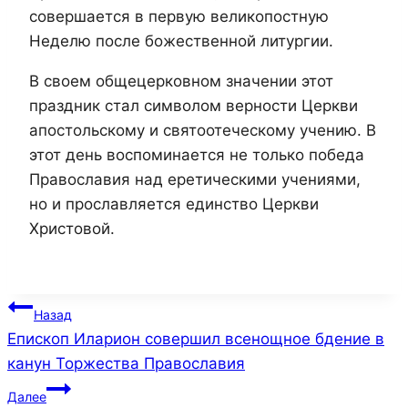
совершается в первую великопостную
Неделю после божественной литургии.
В своем общецерковном значении этот
праздник стал символом верности Церкви
апостольскому и святоотеческому учению. В
этот день воспоминается не только победа
Православия над еретическими учениями,
но и прославляется единство Церкви
Христовой.
Навигация
Назад
Епископ Иларион совершил всенощное бдение в
по
канун Торжества Православия
записям
Далее