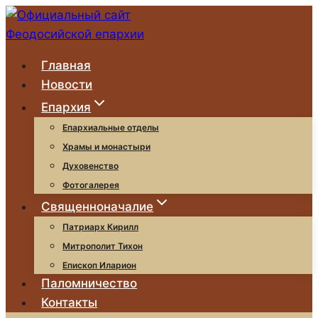
Перейти
к
содержимому
Главная
Новости
Епархия
Епархиальные отделы
Храмы и монастыри
Духовенство
Фотогалерея
Священноначалие
Патриарх Кирилл
Митрополит Тихон
Епископ Иларион
Паломничество
Контакты