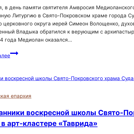
я, в день памяти святителя Амвросия Медиоланског
ную Литургию в Свято-Покровском храме города Су
о церковного округа иерей Симеон Волощенко, духо
нный Владыка обратился к верующим с архипастыр
4 года Медиолан оказался…
Епископ
алее
Иларион
возглавил
Божественную
литургию
в
кая епархия
Свято-
Покровском
анники воскресной школы Свято-По
храме
 в арт-кластере «Таврида»
города
Судака