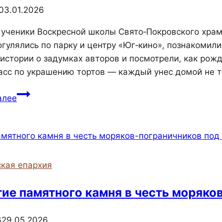
03.01.2026
 ученики Воскресной школы Свято‑Покровского храм
огулялись по парку и центру «Юг‑кино», познакомил
истории о задумках авторов и посмотрели, как рожд
асс по украшению тортов — каждый унес домой не т
Воспитанники
алее
воскресной
школы
Свято-
Покровского
храма
кая епархия
Судака
отметили
ие памятного камня в честь моряко
День
матери
6
29.05.2026