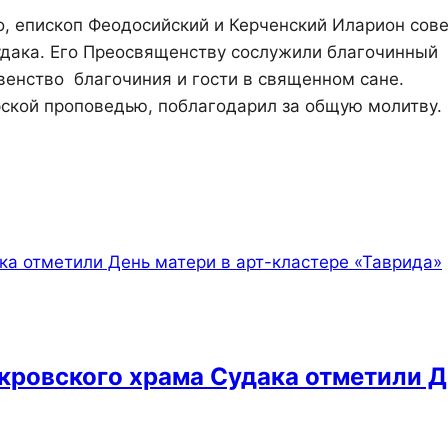
о, епископ Феодосийский и Керченский Иларион сов
дака. Его Преосвященству сослужили благочинный
венство благочиния и гости в священном сане.
ской проповедью, поблагодарил за общую молитву.
кровского храма Судака отметили Д