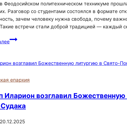
 в Феодосийском политехническом техникуме прошл
их. Разговор со студентами состоялся в формате отк
ность, зачем человеку нужна свобода, почему важно
 Такие встречи стали доброй традицией — каждый 
В
алее
Феодосийском
политехническом
техникуме
состоялась
встреча
кая епархия
студентов
с
п Иларион возглавил Божественную
секретарём
 Судака
Феодосийской
епархии
20.12.2025