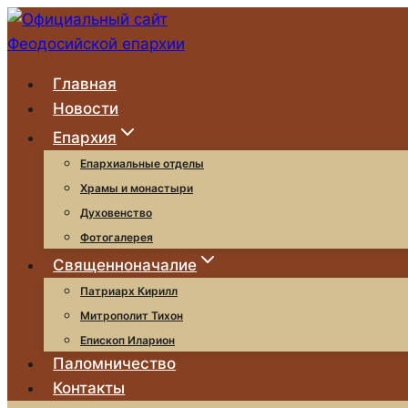
Перейти
к
содержимому
Главная
Новости
Епархия
Епархиальные отделы
Храмы и монастыри
Духовенство
Фотогалерея
Священноначалие
Патриарх Кирилл
Митрополит Тихон
Епископ Иларион
Паломничество
Контакты