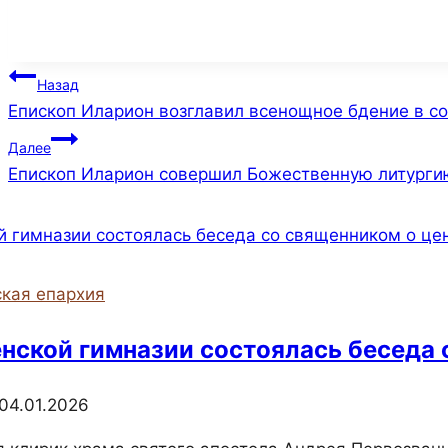
Навигация
Назад
Епископ Иларион возглавил всенощное бдение в с
по
Далее
записям
Епископ Иларион совершил Божественную литурги
кая епархия
енской гимназии состоялась беседа 
04.01.2026