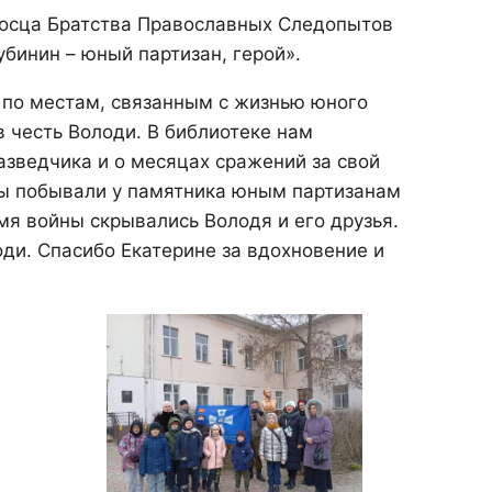
носца Братства Православных Следопытов
бинин – юный партизан, герой».
 по местам, связанным с жизнью юного
в честь Володи. В библиотеке нам
азведчика и о месяцах сражений за свой
Мы побывали у памятника юным партизанам
мя войны скрывались Володя и его друзья.
ди. Спасибо Екатерине за вдохновение и