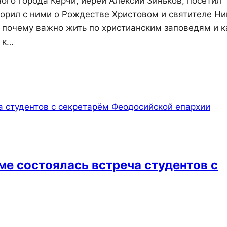
ого города Керчи, иерей Алексий Зиньков, посетил
орил с ними о Рождестве Христовом и святителе Н
, почему важно жить по христианским заповедям и к
 к…
е состоялась встреча студентов с