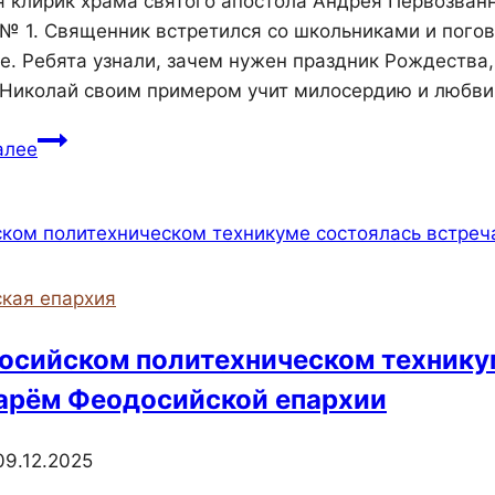
я клирик храма святого апостола Андрея Первозванн
№ 1. Священник встретился со школьниками и погов
е. Ребята узнали, зачем нужен праздник Рождества
 Николай своим примером учит милосердию и любви
В
алее
керченской
гимназии
состоялась
беседа
со
кая епархия
священником
о
осийском политехническом техникум
ценностях
арём Феодосийской епархии
и
вере
09.12.2025