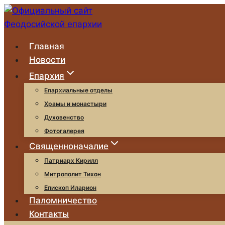
Перейти
к
содержимому
Главная
Новости
Епархия
Епархиальные отделы
Храмы и монастыри
Духовенство
Фотогалерея
Священноначалие
Патриарх Кирилл
Митрополит Тихон
Епископ Иларион
Паломничество
Контакты