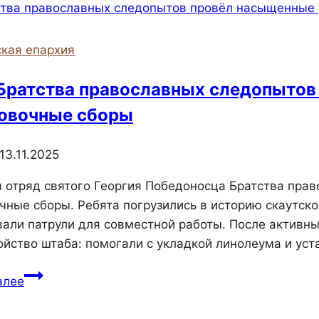
торжественное
мероприятие
в
кая епархия
преддверии
Дня
Братства православных следопытов
семьи,
овочные сборы
любви
и
13.11.2025
верности
я отряд святого Георгия Победоносца Братства пр
чные сборы. Ребята погрузились в историю скаутск
али патрули для совместной работы. После активных
ойство штаба: помогали с укладкой линолеума и уст
Отряд
алее
Братства
православных