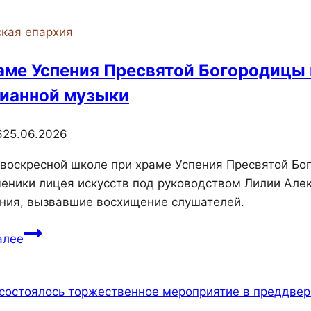
торжества
храма
кая епархия
иконы
Божией
аме Успения Пресвятой Богородицы 
Матери
ианной музыки
«Утоли
моя
6
25.06.2026
печали»
в
 воскресной школе при храме Успения Пресвятой Бо
Коктебеле
ченики лицея искусств под руководством Лилии Але
ния, вызвавшие восхищение слушателей.
При
алее
храме
Успения
Пресвятой
Богородицы