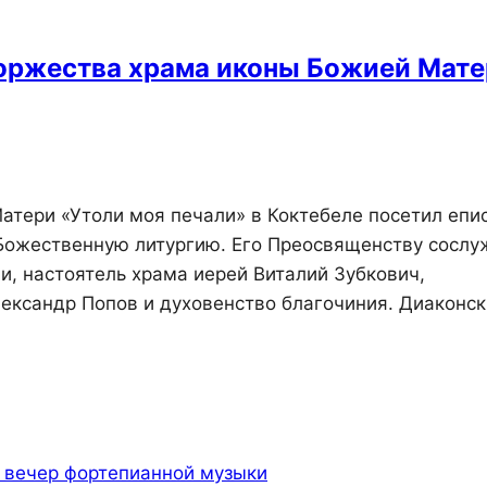
торжества храма иконы Божией Мат
атери «Утоли моя печали» в Коктебеле посетил епи
Божественную литургию. Его Преосвященству сослу
и, настоятель храма иерей Виталий Зубкович,
ександр Попов и духовенство благочиния. Диаконс