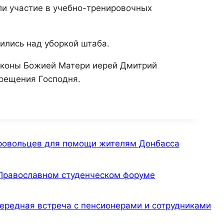
ли участие в учебно-тренировочных
дились над уборкой штаба.
 иконы Божией Матери иерей Дмитрий
рещения Господня.
ровольцев для помощи жителям Донбасса
I Православном студенческом форуме