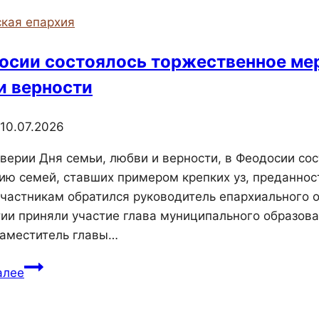
города
кая епархия
Керчь
прошёл
осии состоялось торжественное мер
вечер
и верности
фортепианной
музыки
10.07.2026
дверии Дня семьи, любви и верности, в Феодосии с
ию семей, ставших примером крепких уз, преданнос
участникам обратился руководитель епархиального о
ии приняли участие глава муниципального образов
заместитель главы…
В
алее
Феодосии
состоялось