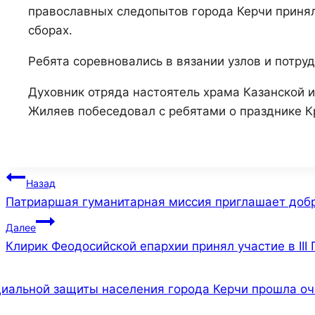
православных следопытов города Керчи приня
сборах.
Ребята соревновались в вязании узлов и потру
Духовник отряда настоятель храма Казанской
Жиляев побеседовал с ребятами о празднике К
Навигация
Назад
Патриаршая гуманитарная миссия приглашает доб
по
Далее
записям
Клирик Феодосийской епархии принял участие в II