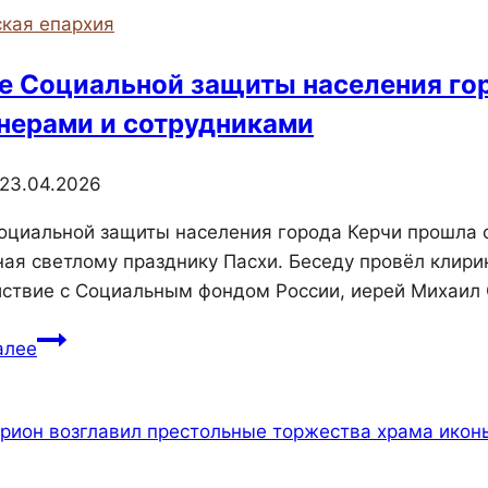
кая епархия
е Социальной защиты населения гор
нерами и сотрудниками
23.04.2026
оциальной защиты населения города Керчи прошла о
ая светлому празднику Пасхи. Беседу провёл клири
ствие с Социальным фондом России, иерей Михаил 
В
алее
Фонде
Социальной
защиты
населения
города