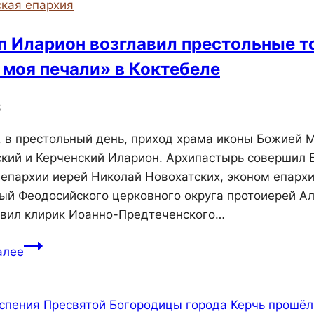
кая епархия
Керчи
прошла
п Иларион возглавил престольные 
очередная
 моя печали» в Коктебеле
встреча
с
6
пенсионерами
и
, в престольный день, приход храма иконы Божией М
сотрудниками
кий и Керченский Иларион. Архипастырь совершил 
 епархии иерей Николай Новохатских, эконом епархи
ый Феодосийского церковного округа протоиерей Ал
авил клирик Иоанно-Предтеченского…
Епископ
алее
Иларион
возглавил
престольные