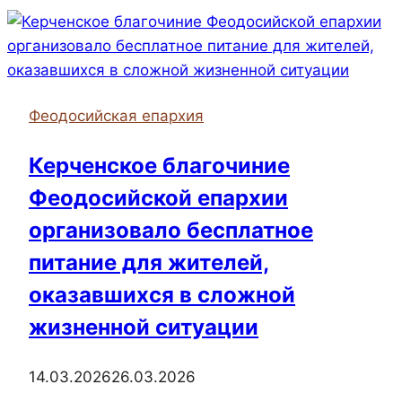
сестры
милосердия
приступили
к
служению
Феодосийская епархия
в
Керченских
Керченское благочиние
больницах
Феодосийской епархии
организовало бесплатное
питание для жителей,
оказавшихся в сложной
жизненной ситуации
14.03.2026
26.03.2026