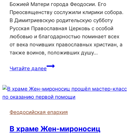
Божией Матери города Феодосии. Его
Преосвященству сослужили клирики собора.
В Димитриевскую родительскую субботу
Русская Православная Церковь с особой
любовью и благодарностью поминает всех
от века почивших православных христиан, а
также воинов, положивших душу…
Епископ
Читайте далее
Иларион
совершил
всенощное
бдение
в
Феодосийская епархия
соборе
Казанской
В храме Жен-мироносиц
иконы