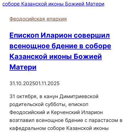
организовало
бесплатное
Феодосийская епархия
питание
для
Епископ Иларион совершил
жителей,
всенощное бдение в соборе
оказавшихся
в
Казанской иконы Божией
сложной
Матери
жизненной
ситуации
31.10.2025
01.11.2025
31 октября, в канун Димитриевской
родительской субботы, епископ
Феодосийский и Керченский Иларион
возглавил всенощное бдение с парастасом в
кафедральном соборе Казанской иконы