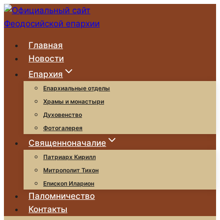
Перейти
к
содержимому
Главная
Новости
Епархия
Епархиальные отделы
Храмы и монастыри
Духовенство
Фотогалерея
Священноначалие
Патриарх Кирилл
Митрополит Тихон
Епископ Иларион
Паломничество
Контакты