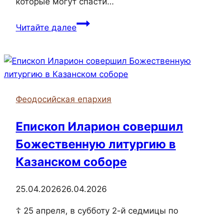
которые могут спасти…
В
Читайте далее
храме
Жен-
мироносиц
прошёл
мастер-
Феодосийская епархия
класс
по
Епископ Иларион совершил
оказанию
Божественную литургию в
первой
помощи
Казанском соборе
25.04.2026
26.04.2026
☦ 25 апреля, в субботу 2-й седмицы по