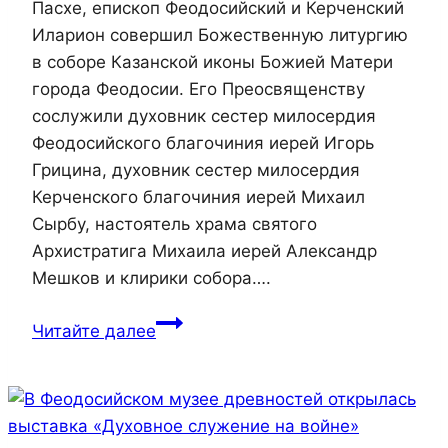
Пасхе, епископ Феодосийский и Керченский
Иларион совершил Божественную литургию
в соборе Казанской иконы Божией Матери
города Феодосии. Его Преосвященству
сослужили духовник сестер милосердия
Феодосийского благочиния иерей Игорь
Грицина, духовник сестер милосердия
Керченского благочиния иерей Михаил
Сырбу, настоятель храма святого
Архистратига Михаила иерей Александр
Мешков и клирики собора….
Епископ
Читайте далее
Иларион
совершил
Божественную
литургию