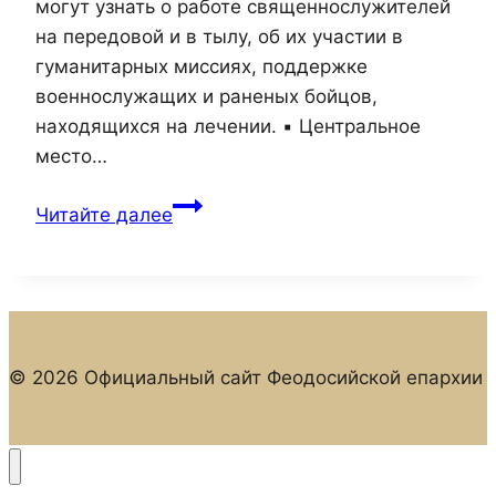
могут узнать о работе священнослужителей
на передовой и в тылу, об их участии в
гуманитарных миссиях, поддержке
военнослужащих и раненых бойцов,
находящихся на лечении. ▪️ Центральное
место…
В
Читайте далее
Феодосийском
музее
древностей
открылась
выставка
© 2026 Официальный сайт Феодосийской епархии
«Духовное
служение
на
войне»