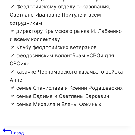
📌 Феодосийскому отделу образования,
Светлане Ивановне Притуле и всем
сотрудникам
📌 директору Крымского рынка И. Лабзенко
и всему коллективу
📌 Клубу феодосийских ветеранов
📌 феодосийским волонтёрам «СВОи для
СВОих»
📌 казачке Черноморского казачьего войска
Анне
📌 семье Станислава и Ксении Родашевских
📌 семье Вадима и Светланы Баркевич
📌 семье Михаила и Елены Фокиных
Навигация
Назад