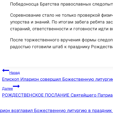
Победоносца Братства православных следопыто
Соревнование стало не только проверкой физич
упорства и знаний. По итогам забега ребята з
стараний, ответственности и готовности идти 
После торжественного вручения формы следоп
радостью готовили штаб к празднику Рождеств
Навигация
Назад
Епископ Иларион совершил Божественную литурги
по
Далее
записям
РОЖДЕСТВЕНСКОЕ ПОСЛАНИЕ Святейшего Патриарх