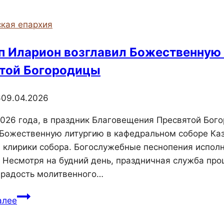
кая епархия
п Иларион возглавил Божественную
той Богородицы
6
09.04.2026
2026 года, в праздник Благовещения Пресвятой Бог
Божественную литургию в кафедральном соборе Каз
 клирики собора. Богослужебные песнопения исполн
 Несмотря на будний день, праздничная служба пр
 радость молитвенного…
Епископ
алее
Иларион
возглавил