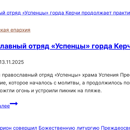
отряда
Братства
Православных
Следопытов
кая епархия
города
Керчи
лавный отряд «Успенцы» горда Керч
отправились
в
13.11.2025
лес
я православный отряд «Успенцы» храма Успения Пре
ие, которое началось с молитвы, а продолжилось п
ожгли огонь и устроили пикник на пляже.
Православный
алее
отряд
«Успенцы»
горда