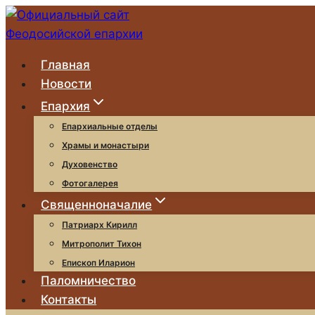
Перейти
к
содержимому
Главная
Новости
Епархия
Епархиальные отделы
Храмы и монастыри
Духовенство
Фотогалерея
Священноначалие
Патриарх Кирилл
Митрополит Тихон
Епископ Иларион
Паломничество
Контакты