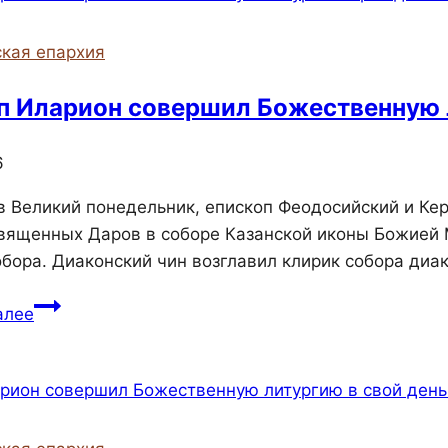
Керчи
продолжает
кая епархия
практические
занятия
п Иларион совершил Божественную
6
 в Великий понедельник, епископ Феодосийский и К
ященных Даров в соборе Казанской иконы Божией 
обора. Диаконский чин возглавил клирик собора диа
Епископ
алее
Иларион
совершил
Божественную
литургию
Преждеосвященных