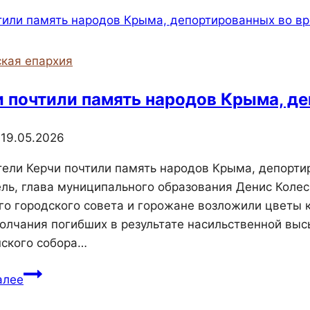
Божественную
литургию
в
кая епархия
праздник
Благовещения
и почтили память народов Крыма, д
Пресвятой
Богородицы
6
19.05.2026
тели Керчи почтили память народов Крыма, депорти
ль, глава муниципального образования Денис Колес
го городского совета и горожане возложили цветы к
олчания погибших в результате насильственной выс
ского собора…
В
алее
Керчи