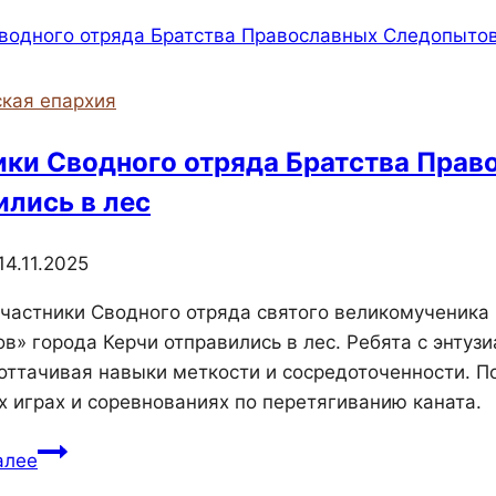
почтили
память
народов
Крыма,
кая епархия
депортированных
во
ики Сводного отряда Братства Прав
время
ились в лес
войны
14.11.2025
участники Сводного отряда святого великомученика
в» города Керчи отправились в лес. Ребята с энтуз
 оттачивая навыки меткости и сосредоточенности. П
 играх и соревнованиях по перетягиванию каната.
Участники
алее
Сводного