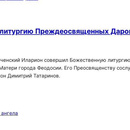
 литургию Преждеосвященных Даро
ерченский Иларион совершил Божественную литурги
Матери города Феодосии. Его Преосвященству сосл
кон Димитрий Татаринов.