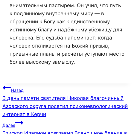
внимательным пастырем. Он учил, что путь
к подлинному внутреннему миру — в
обращении к Богу как к единственному
истинному благу и надёжному убежищу для
человека. Его судьба напоминает: когда
человек откликается на Божий призыв,
привычные планы и расчёты уступают место
более высокому замыслу.
Навигация
Назад
В день памяти святителя Николая благочинный
по
Азовского округа посетил психоневрологический
записям
интернат в Керчи
Далее
Епископ Иларион возглавил Всенощное бдение в