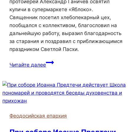
протоиерей Александр Ганичев освятил
куличи в супермаркете «Яблоко».
Священник посетил хлебопекарный цех,
пообщался с коллективом, благословил на
дальнейшую работу, выразил благодарность
за старания и поздравил с приближающимся
праздником Светлой Пасхи.
Благочинный
Читайте далее
Азовского
церковного
округа
освятил
куличи
в
Феодосийская епархия
супермаркете
«Яблоко»