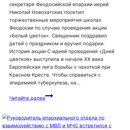
секретаря Феодосийской епархии иерей
Сурожскому
Николай Новохатских посетил
монастырю
торжественные мероприятия школах
Феодосии по случаю проведения акции
«Белый цветок». Священник поздравил
детей с праздником и вручил подарки.
История акции С идеей проведения «Дней
цветков» выступила в начале XX века
Европейская лига борьбы с чахоткой при
Красном Кресте. Чтобы справиться с
эпидемией туберкулеза, на…
В
Читайте далее
Феодосии
прошла
акция
«Белый