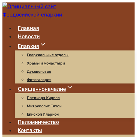
Перейти
к
содержимому
Главная
Новости
Епархия
Епархиальные отделы
Храмы и монастыри
Духовенство
Фотогалерея
Священноначалие
Патриарх Кирилл
Митрополит Тихон
Епископ Иларион
Паломничество
Контакты