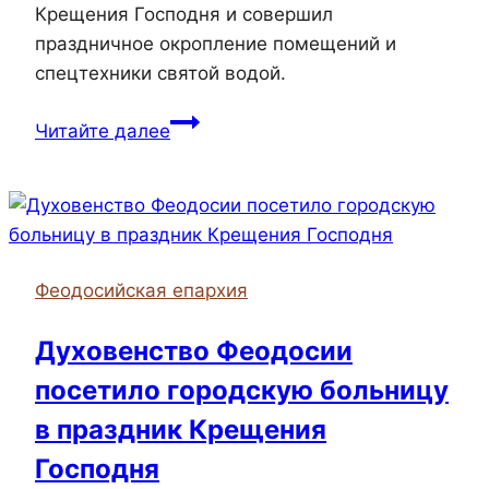
Крещения Господня и совершил
праздничное окропление помещений и
спецтехники святой водой.
Руководитель
Читайте далее
епархиального
отдела
по
взаимодействию
с
Феодосийская епархия
МВД
и
Духовенство Феодосии
МЧС
посетило городскую больницу
встретился
с
в праздник Крещения
сотрудниками
Господня
МЧС