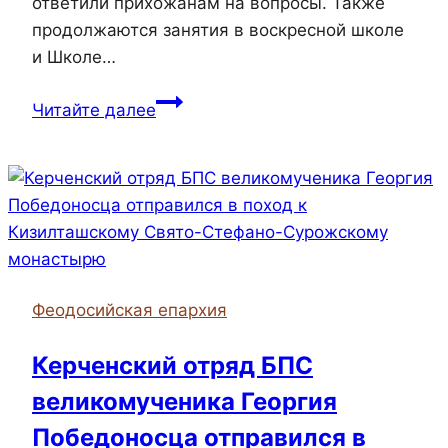
ответили прихожанам на вопросы. Также
продолжаются занятия в воскресной школе
и Школе…
При
Читайте далее
соборе
Иоанна
Предтечи
действует
Школа
пономарей
и
Феодосийская епархия
проводятся
беседы
Керченский отряд БПС
духовенства
великомученика Георгия
и
прихожан
Победоносца отправился в