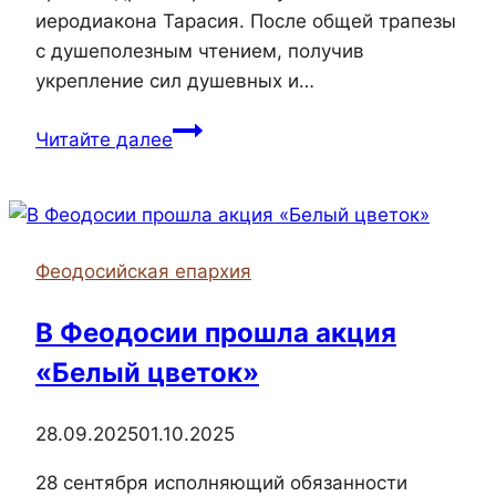
иеродиакона Тарасия. После общей трапезы
с душеполезным чтением, получив
укрепление сил душевных и…
Керченский
Читайте далее
отряд
БПС
великомученика
Георгия
Феодосийская епархия
Победоносца
отправился
В Феодосии прошла акция
в
«Белый цветок»
поход
к
Кизилташскому
28.09.2025
01.10.2025
Свято-
28 сентября исполняющий обязанности
Стефано-