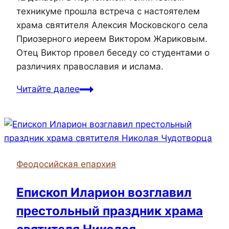
техникуме прошла встреча с настоятелем
храма святителя Алексия Московского села
Приозерного иереем Виктором Жариковым.
Отец Виктор провел беседу со студентами о
различиях православия и ислама.
В
Читайте далее
керченском
техникуме
прошла
встреча
с
Феодосийская епархия
иереем
Виктором
Епископ Иларион возглавил
Жариковым
престольный праздник храма