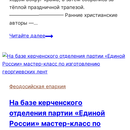
тёплой праздничной трапезой.
——————————— Ранние христианские
авторы —…
Епископ
Читайте далее
Иларион
возглавил
престольный
праздник
в
храме
Феодосийская епархия
святого
апостола
На базе керченского
Андрея
отделения партии «Единой
Первозванного
России» мастер-класс по