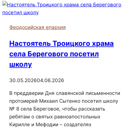
храма
принял
участие
Феодосийская епархия
в
памятном
Настоятель Троицкого храма
мероприятии
села Берегового посетил
«Навечно
в
школу
строю»
30.05.2026
04.06.2026
В преддверии Дня славянской письменности
протоиерей Михаил Сытенко посетил школу
№ 8 села Береговое, чтобы рассказать
ребятам о святых равноапостольных
Кирилле и Мефодии – создателях