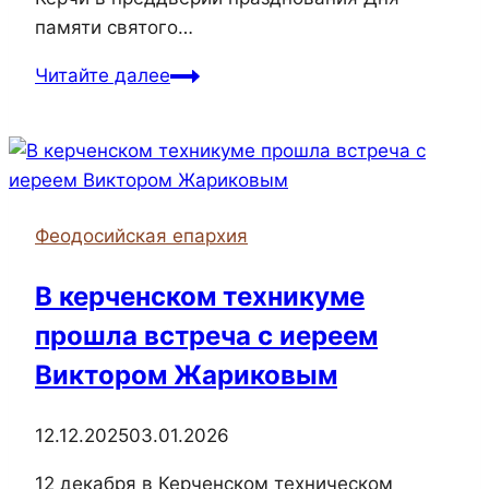
памяти святого…
На
Читайте далее
базе
керченского
отделения
партии
«Единой
Феодосийская епархия
России»
мастер-
В керченском техникуме
класс
прошла встреча с иереем
по
изготовлению
Виктором Жариковым
георгиевских
лент
12.12.2025
03.01.2026
12 декабря в Керченском техническом