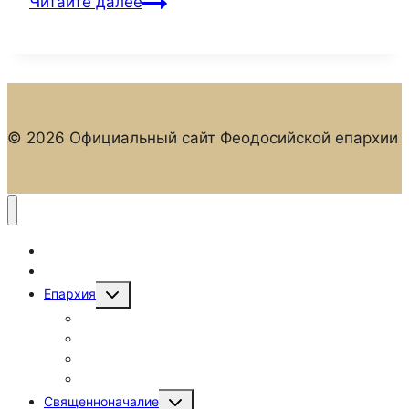
Епископ
Читайте далее
Иларион
возглавил
престольный
праздник
храма
© 2026 Официальный сайт Феодосийской епархии
святителя
Николая
Чудотворца
Главная
Новости
Переключить
Епархия
дочернее
Епархиальные отделы
меню
Храмы и монастыри
Духовенство
Фотогалерея
Переключить
Священноначалие