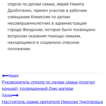
отдела по делам семьи, иерей Никита
Дроботенко, принял участие в рабочем
совещании Комиссии по делам
несовершеннолетних в администрации
города Феодосии, которое было посвящено
вопросам оказания помощи семьям,
находящимся в социально опасном
положении.
Навигация
Назад
Руководитель отдела по делам семьи посетил
по
концерт, посвященный Дню матери
записям
Далее
Настоятель храма святителя Николая Чудотворца