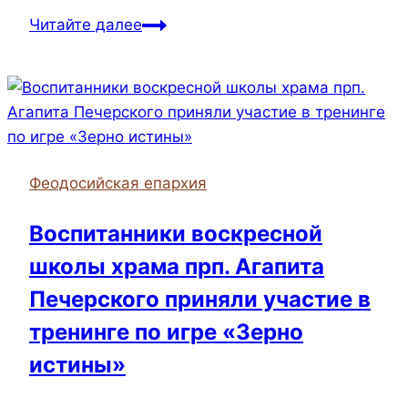
Представители
Читайте далее
Феодосийской
епархии
поздравили
детей
Керченского
сообщества
Феодосийская епархия
родителей
детей-
Воспитанники воскресной
инвалидов
школы храма прп. Агапита
РОСТ
со
Печерского приняли участие в
Светлым
тренинге по игре «Зерно
праздником
истины»
Пасхи