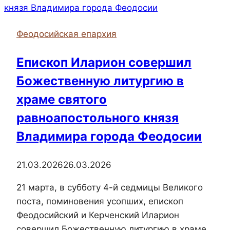
Агапита
Печерского
Феодосийская епархия
приняли
участие
Епископ Иларион совершил
в
Божественную литургию в
тренинге
по
храме святого
игре
равноапостольного князя
«Зерно
Владимира города Феодосии
истины»
21.03.2026
26.03.2026
21 марта, в субботу 4-й седмицы Великого
поста, поминовения усопших, епископ
Феодосийский и Керченский Иларион
совершил Божественную литургию в храме