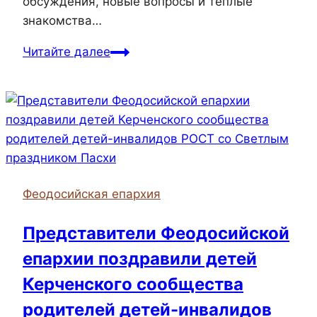
обсуждения, новые вопросы и тёплые
знакомства…
В
Читайте далее
храмах
Судакского
благочиния
проходят
экскурсии
для
школьников
Феодосийская епархия
Представители Феодосийской
епархии поздравили детей
Керченского сообщества
родителей детей-инвалидов