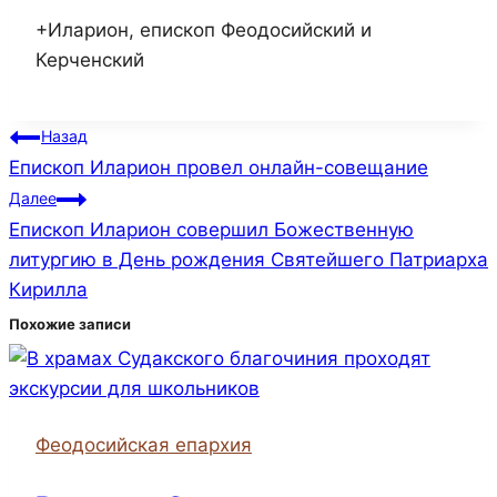
+Иларион, епископ Феодосийский и
Керченский
Навигация
Назад
Епископ Иларион провел онлайн-совещание
по
Далее
записям
Епископ Иларион совершил Божественную
литургию в День рождения Святейшего Патриарха
Кирилла
Похожие записи
Феодосийская епархия