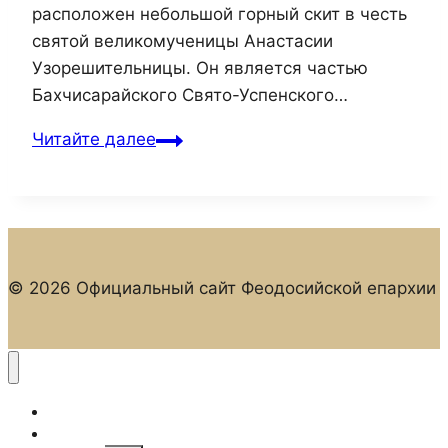
расположен небольшой горный скит в честь
святой великомученицы Анастасии
Узорешительницы. Он является частью
Бахчисарайского Свято-Успенского…
Паломники
Читайте далее
Судакского
благочиния
отправились
в
путешествие
© 2026 Официальный сайт Феодосийской епархии
по
святым
местам
Бахчисарая
и
Главная
Новости
окрестностям