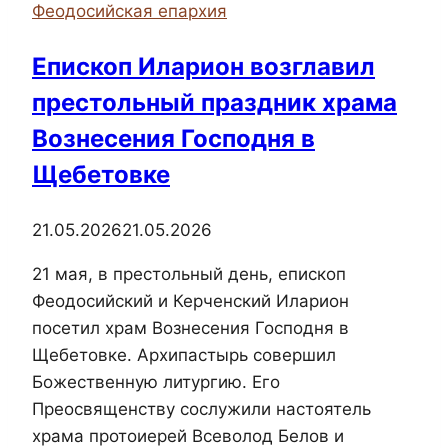
Феодосийская епархия
святого
равноапостольного
Епископ Иларион возглавил
князя
престольный праздник храма
Владимира
города
Вознесения Господня в
Феодосии
Щебетовке
21.05.2026
21.05.2026
21 мая, в престольный день, епископ
Феодосийский и Керченский Иларион
посетил храм Вознесения Господня в
Щебетовке. Архипастырь совершил
Божественную литургию. Его
Преосвященству сослужили настоятель
храма протоиерей Всеволод Белов и