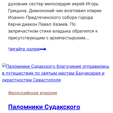
духовник сестер милосердия иерей Игорь
Грицына. Диаконский чин возглавил клирик
Иоанно-Предтеченского собора города
Керчи диакон Павел Хазиев. По
запричастном стихе владыка обратился к
присутствующим с архипастырским…
Епископ
Читайте далее
Иларион
возглавил
престольный
праздник
храма
Вознесения
Феодосийская епархия
Господня
в
Паломники Судакского
Щебетовке