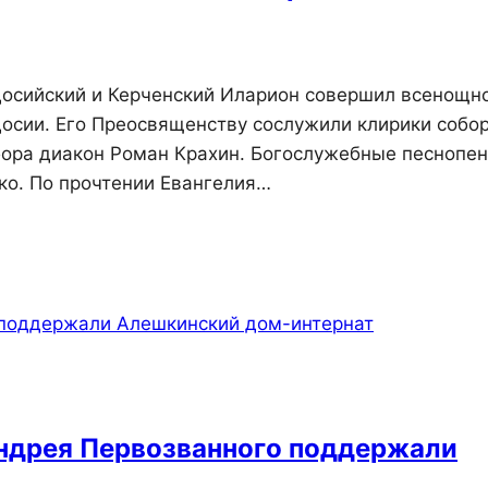
одосийский и Керченский Иларион совершил всенощн
осии. Его Преосвященству сослужили клирики собор
обора диакон Роман Крахин. Богослужебные песнопе
ко. По прочтении Евангелия…
ндрея Первозванного поддержали