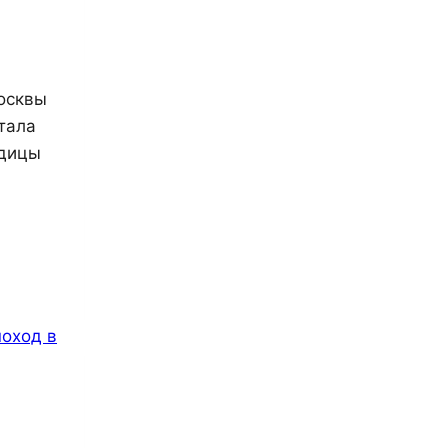
осквы
тала
одицы