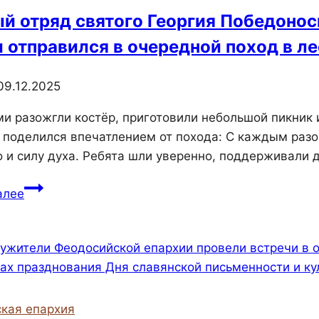
Алешкинский
й отряд святого Георгия Победоно
дом-
и отправился в очередной поход в ле
интернат
09.12.2025
ми разожгли костёр, приготовили небольшой пикник
 поделился впечатлением от похода: С каждым разо
 и силу духа. Ребята шли уверенно, поддерживали д
Сводный
алее
отряд
святого
Георгия
Победоносца
Братства
православных
кая епархия