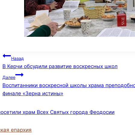
Навигация
Назад
В Керчи обсудили развитие воскресных школ
по
Далее
записям
Воспитанники воскресной школы храма преподобно
финале «Зерна истины»
кая епархия