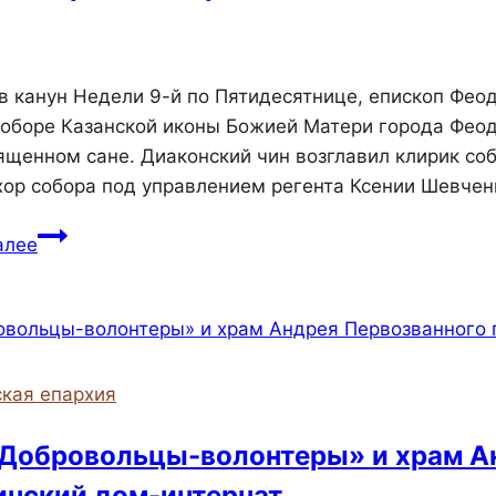
6
, в канун Недели 9-й по Пятидесятнице, епископ Фе
соборе Казанской иконы Божией Матери города Феод
вященном сане. Диаконский чин возглавил клирик с
хор собора под управлением регента Ксении Шевчен
Епископ
алее
Иларион
совершил
всенощное
бдение
в
кая епархия
Казанском
соборе
Добровольцы-волонтеры» и храм А
нский дом-интернат