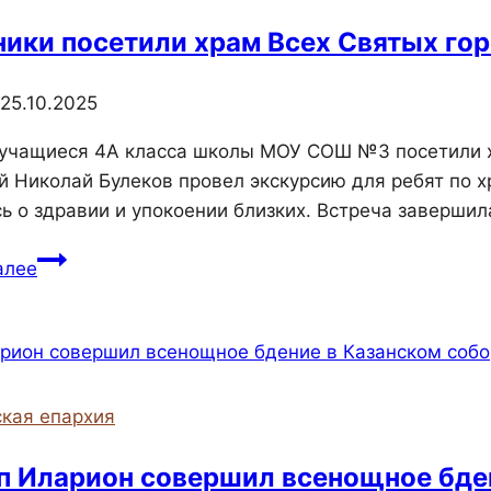
ики посетили храм Всех Святых го
25.10.2025
 учащиеся 4А класса школы МОУ СОШ №3 посетили х
й Николай Булеков провел экскурсию для ребят по 
ь о здравии и упокоении близких. Встреча завершил
Школьники
алее
посетили
храм
Всех
Святых
города
кая епархия
Феодосии
п Иларион совершил всенощное бде