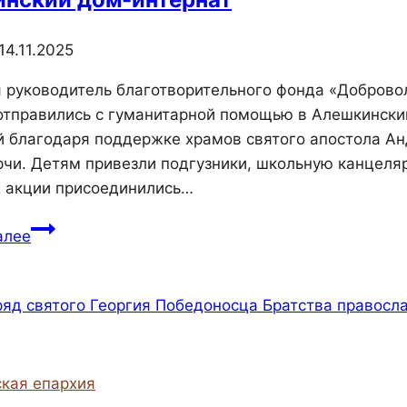
14.11.2025
я руководитель благотворительного фонда «Добров
тправились с гуманитарной помощью в Алешкинский
 благодаря поддержке храмов святого апостола Ан
рчи. Детям привезли подгузники, школьную канцеля
К акции присоединились…
Фонд
алее
«Добровольцы-
волонтеры»
и
храм
Андрея
Первозванного
кая епархия
поддержали