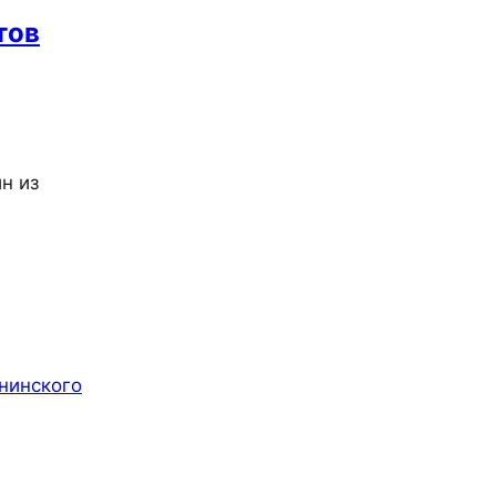
тов
н из