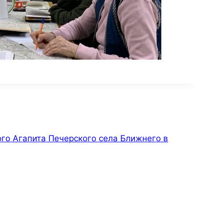
го Агапита Печерского села Ближнего в