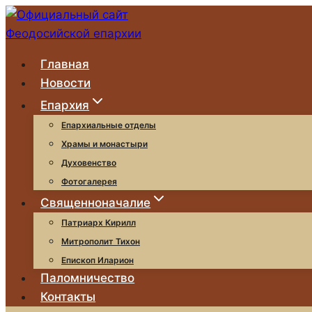
Перейти
к
содержимому
Главная
Новости
Епархия
Епархиальные отделы
Храмы и монастыри
Духовенство
Фотогалерея
Священноначалие
Патриарх Кирилл
Митрополит Тихон
Епископ Иларион
Паломничество
Контакты