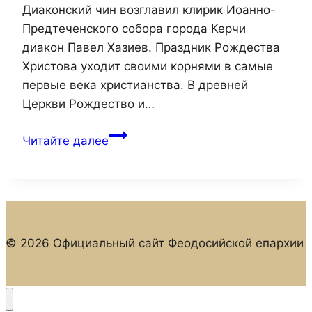
Диаконский чин возглавил клирик Иоанно-
Предтеченского собора города Керчи
диакон Павел Хазиев. Праздник Рождества
Христова уходит своими корнями в самые
первые века христианства. В древней
Церкви Рождество и…
Епископ
Читайте далее
Иларион
совершил
всенощное
бдение
в
© 2026 Официальный сайт Феодосийской епархии
соборе
Казанской
иконы
Божией