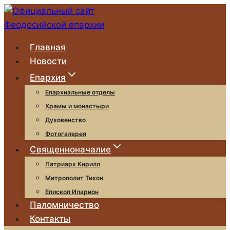
Перейти
к
содержимому
Главная
Новости
Епархия
Епархиальные отделы
Храмы и монастыри
Духовенство
Фотогалерея
Священноначалие
Патриарх Кирилл
Митрополит Тихон
Епископ Иларион
Паломничество
Контакты