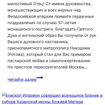
милостивый Отец! От имени духовенства,
монашествующих и всех верных чад
Феодосийской епархии примите сердечные
поздравления по случаю 57-летия
монашеского пострига. Благодать Святого
Духа и ангельский образ Вы получили от рук
Вашего духовного наставника,
приснопамятного митрополита Никодима
(Ротова), который стал для Вас примером
пастырской любви и самопожертвования.
На престоле первосвятителей Москвы…
57-
Читайте далее
летие
монашеского
пострига
Святейшего