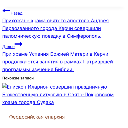
Навигация
Назад
Прихожане храма святого апостола Андрея
по
Первозванного города Керчи совершили
записям
паломническую поездку в Симферополь.
Далее
При храме Успения Божией Матери в Керчи
продолжаются занятия в рамках Патриаршей
программы изучения Библии.
Похожие записи
Феодосийская епархия