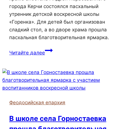
города Керчи состоялся пасхальный
утренник детской воскресной школы
«Горенка». Для детей был организован
сладкий стол, а во дворе храма прошла
пасхальная благотворительная ярмарка.
В
Читайте далее
храме
святого
апостола
Андрея
Первозванного
прошел
Феодосийская епархия
пасхальный
утренник
В школе села Горностаевка
прошла благотворительная