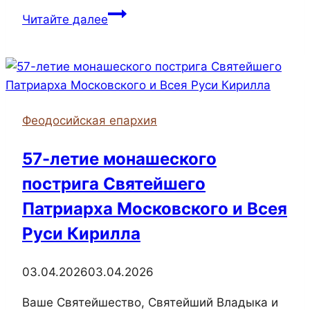
В
Читайте далее
школе
села
Горностаевка
прошла
благотворительная
Феодосийская епархия
ярмарка
с
57-летие монашеского
участием
пострига Святейшего
воспитанников
воскресной
Патриарха Московского и Всея
школы
Руси Кирилла
03.04.2026
03.04.2026
Ваше Святейшество, Святейший Владыка и