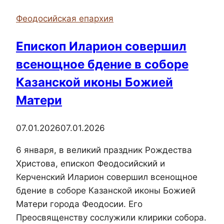
Патриарха
Феодосийская епархия
Московского
и
Епископ Иларион совершил
Всея
всенощное бдение в соборе
Руси
Кирилла
Казанской иконы Божией
Матери
07.01.2026
07.01.2026
6 января, в великий праздник Рождества
Христова, епископ Феодосийский и
Керченский Иларион совершил всенощное
бдение в соборе Казанской иконы Божией
Матери города Феодосии. Его
Преосвященству сослужили клирики собора.