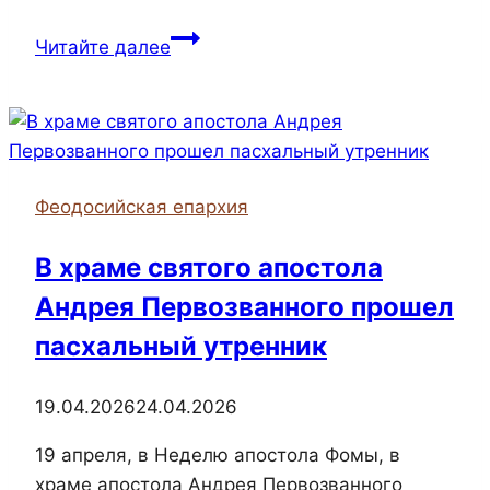
Клирик
Читайте далее
Феодосийской
епархии
принял
участие
в
Феодосийская епархия
III
Православном
В храме святого апостола
студенческом
Андрея Первозванного прошел
форуме
пасхальный утренник
19.04.2026
24.04.2026
19 апреля, в Неделю апостола Фомы, в
храме апостола Андрея Первозванного