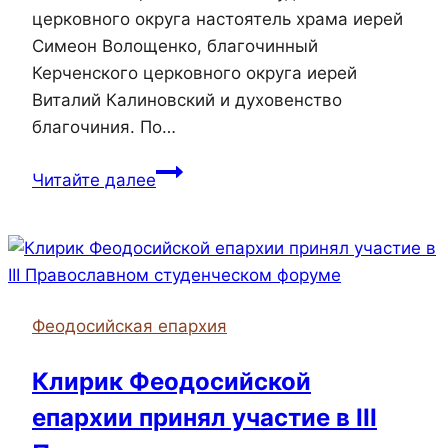
церковного округа настоятель храма иерей
Симеон Волощенко, благочинный
Керченского церковного округа иерей
Виталий Калиновский и духовенство
благочиния. По…
Епископ
Читайте далее
Иларион
совершил
праздничную
Божественную
литургию
Феодосийская епархия
в
Свято-
Клирик Феодосийской
Покровском
епархии принял участие в III
храме
города