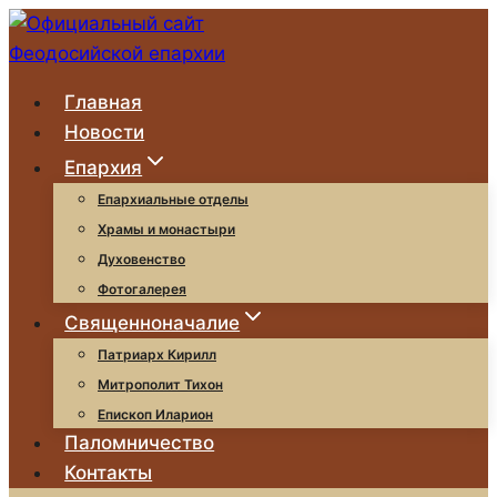
Перейти
к
содержимому
Главная
Новости
Епархия
Епархиальные отделы
Храмы и монастыри
Духовенство
Фотогалерея
Священноначалие
Патриарх Кирилл
Митрополит Тихон
Епископ Иларион
Паломничество
Контакты