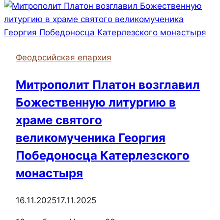
Георгия
Победоносца
Братства
Православных
Феодосийская епархия
Следопытов
совершил
Митрополит Платон возглавил
марш-
Божественную литургию в
бросок
к
храме святого
Топловскому
великомученика Георгия
монастырю
Победоносца Катерлезского
монастыря
16.11.2025
17.11.2025