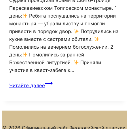
Судака проводили время в Свято-Троице
Параскевиевском Топловском монастыре. 1
день:
Ребята послушались на территории
монастыря — убрали листву и помогли
привести в порядок двор.
Потрудились на
кухне вместе с сестрами обители.
Помолились на вечернем богослужении. 2
день:
Помолились за ранней
Божественной литургией.
Приняли
участие в квест-забеге к…
Православные
Читайте далее
следопыты
из
Судака
посетили
Свято-
© 2026 Официальный сайт Феодосийской епархии