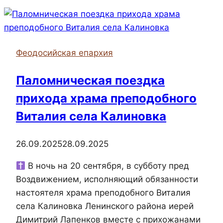
возглавил
Божественную
литургию
в
Феодосийская епархия
храме
святого
Паломническая поездка
великомученика
прихода храма преподобного
Георгия
Победоносца
Виталия села Калиновка
Катерлезского
монастыря
26.09.2025
28.09.2025
В ночь на 20 сентября, в субботу пред
Воздвижением, исполняющий обязанности
настоятеля храма преподобного Виталия
села Калиновка Ленинского района иерей
Димитрий Лапенков вместе с прихожанами