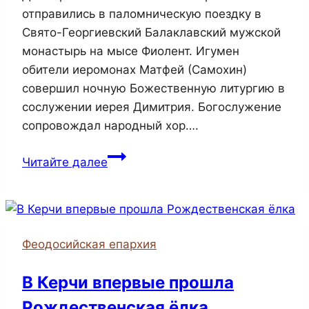
отправились в паломническую поездку в
Свято-Георгиевский Балаклавский мужской
монастырь на мысе Фиолент. Игумен
обители иеромонах Матфей (Самохин)
совершил ночную Божественную литургию в
сослужении иерея Димитрия. Богослужение
сопровождал народный хор….
Паломническая
Читайте далее
поездка
прихода
храма
преподобного
Феодосийская епархия
Виталия
села
В Керчи впервые прошла
Калиновка
Рождественская ёлка