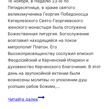
16 ноября, в Неделю 23-ю по
Пятидесятнице, в храме святого
великомученика Георгия Победоносца
Катерлезского Свято-Георгиевского
женского монастыря была отслужена
Божественная литургия. Богослужение
возглавил находящийся на покое
митрополит Платон. Его
Высокопресвященству сослужил епископ
Феодосийский и Керченский Иларион и
духовенство Керченского благочиния. В этот
день на заупокойной ектении были
вознесены молитвы «о упокоении душ
усопших рабов Божиих,…
Митрополит
Читайте далее
Платон