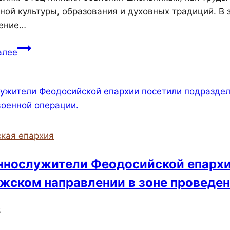
ной культуры, образования и духовных традиций. 
вение…
Настоятель
алее
Троицкого
храма
села
Берегового
посетил
школу
кая епархия
нослужители Феодосийской епархии
жском направлении в зоне проведен
6