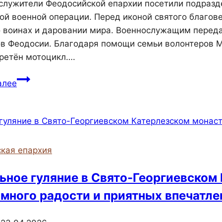
лужители Феодосийской епархии посетили подразд
ой военной операции. Перед иконой святого благов
 воинах и даровании мира. Военнослужащим переда
в Феодосии. Благодаря помощи семьи волонтеров М
ретён мотоцикл….
Священнослужители
алее
Феодосийской
епархии
посетили
подразделения
на
кая епархия
Запорожском
направлении
ьное гуляние в Свято-Георгиевском
в
 много радости и приятных впечатле
зоне
проведения