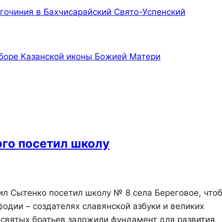
гочиния в Бахчисарайский Свято-Успенский
боре Казанской иконы Божией Матери
ого посетил школу
л Сытенко посетил школу № 8 села Береговое, что
одии – создателях славянской азбуки и великих
 святых братьев заложили фундамент для развития