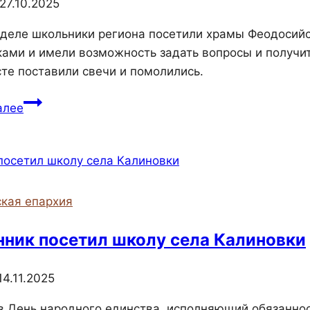
27.10.2025
радости
и
еделе школьники региона посетили храмы Феодосийс
приятных
ами и имели возможность задать вопросы и получить
впечатлений
сте поставили свечи и помолились.
Школьники
алее
посетили
храмы
Феодосийской
епархии
кая епархия
ник посетил школу села Калиновки
14.11.2025
 в День народного единства, исполняющий обязанно