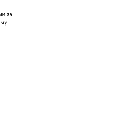
ми за
ому