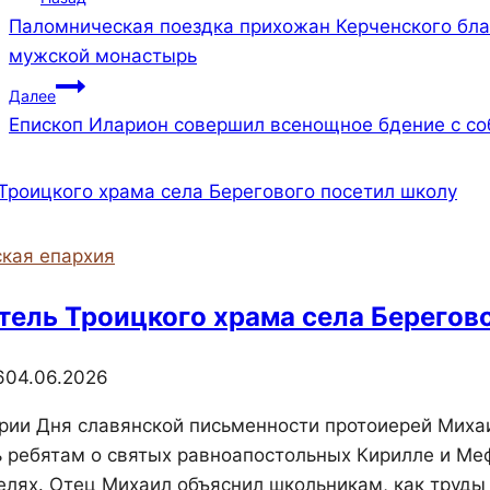
Паломническая поездка прихожан Керченского бла
по
мужской монастырь
записям
Далее
Епископ Иларион совершил всенощное бдение с со
кая епархия
тель Троицкого храма села Берегов
6
04.06.2026
рии Дня славянской письменности протоиерей Михаи
ь ребятам о святых равноапостольных Кирилле и Меф
елях. Отец Михаил объяснил школьникам, как труды