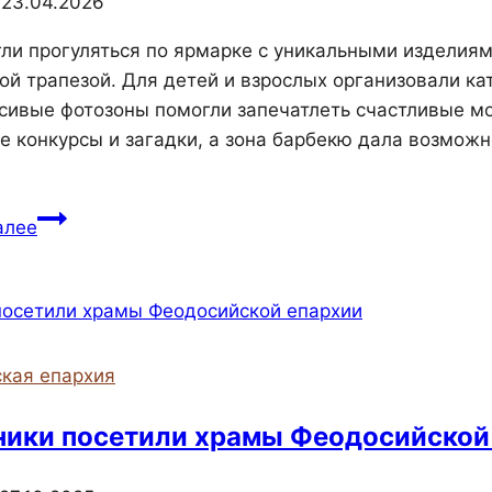
6
23.04.2026
специальной
военной
гли прогуляться по ярмарке с уникальными изделия
операции.
ой трапезой. Для детей и взрослых организовали ка
асивые фотозоны помогли запечатлеть счастливые 
е конкурсы и загадки, а зона барбекю дала возмож
Пасхальное
алее
гуляние
в
Свято-
Георгиевском
Катерлезском
кая епархия
монастыре
подарило
ики посетили храмы Феодосийской
гостям
много