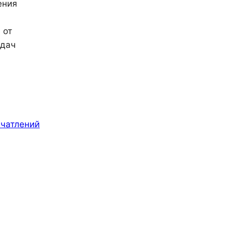
ения
 от
адач