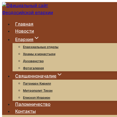
Перейти
к
содержимому
Главная
Новости
Епархия
Епархиальные отделы
Храмы и монастыри
Духовенство
Фотогалерея
Священноначалие
Патриарх Кирилл
Митрополит Тихон
Епископ Иларион
Паломничество
Контакты