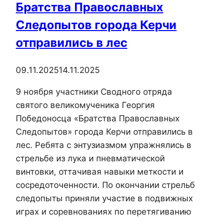
Братства Православных
в
поход
Следопытов города Керчи
к
отправились в лес
братской
могиле
09.11.2025
14.11.2025
партизан
9 ноября участники Сводного отряда
святого великомученика Георгия
Победоносца «Братства Православных
Следопытов» города Керчи отправились в
лес. Ребята с энтузиазмом упражнялись в
стрельбе из лука и пневматической
винтовки, оттачивая навыки меткости и
сосредоточенности. По окончании стрельб
следопыты приняли участие в подвижных
играх и соревнованиях по перетягиванию