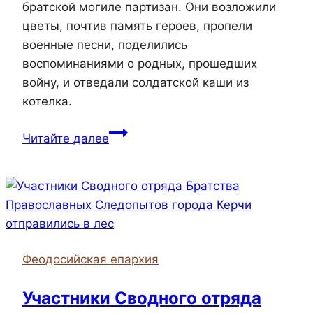
братской могиле партизан. Они возложили
цветы, почтив память героев, пропели
военные песни, поделились
воспоминаниями о родных, прошедших
войну, и отведали солдатской каши из
котелка.
Воспитанники
Читайте далее
воскресной
школы
храма
Успения
Пресвятой
Богородицы
Феодосийская епархия
в
Керчи
Участники Сводного отряда
отправились