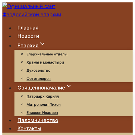
Перейти
к
содержимому
Главная
Новости
Епархия
Епархиальные отделы
Храмы и монастыри
Духовенство
Фотогалерея
Священноначалие
Патриарх Кирилл
Митрополит Тихон
Епископ Иларион
Паломничество
Контакты