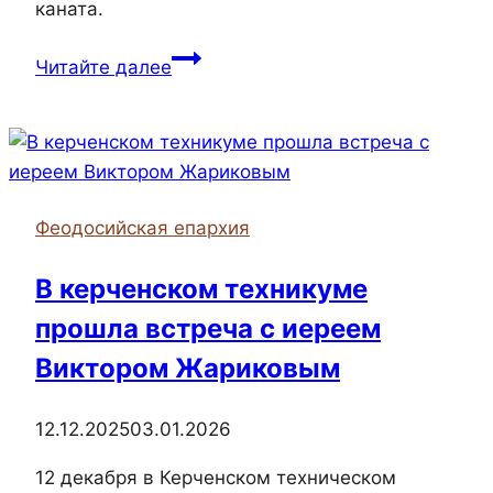
каната.
Участники
Читайте далее
Сводного
отряда
Братства
Православных
Следопытов
Феодосийская епархия
города
Керчи
В керченском техникуме
отправились
прошла встреча с иереем
в
лес
Виктором Жариковым
12.12.2025
03.01.2026
12 декабря в Керченском техническом