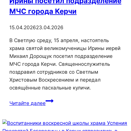
Ирины посетил подразделение
МЧС города Керчи
15.04.2026
23.04.2026
В Светлую cреду, 15 апреля, настоятель
храма святой великомученицы Ирины иерей
Михаил Дорощук посетил подразделение
МЧС города Керчи. Священнослужитель
поздравил сотрудников со Светлым
Христовым Воскресением и передал
освящённые пасхальные куличи.
В
Читайте далее
Светлую
cреду
настоятель