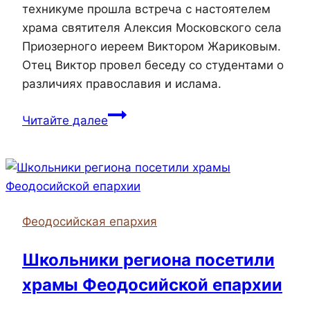
техникуме прошла встреча с настоятелем
храма святителя Алексия Московского села
Приозерного иереем Виктором Жариковым.
Отец Виктор провел беседу со студентами о
различиях православия и ислама.
В
Читайте далее
керченском
техникуме
прошла
встреча
с
Феодосийская епархия
иереем
Виктором
Школьники региона посетили
Жариковым
храмы Феодосийской епархии