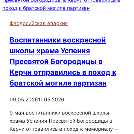
храма
святой
великомученицы
Феодосийская епархия
Ирины
посетил
Воспитанники воскресной
подразделение
школы храма Успения
МЧС
города
Пресвятой Богородицы в
Керчи
Керчи отправились в поход к
братской могиле партизан
09.05.2026
11.05.2026
9 мая воспитанники воскресной школы
храма Успения Пресвятой Богородицы в
Керчи отправились в поход к мемориалу —