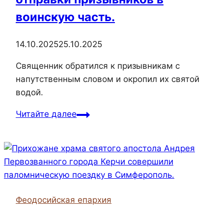
воинскую часть.
14.10.2025
25.10.2025
Священник обратился к призывникам с
напутственным словом и окропил их святой
водой.
14
Читайте далее
октября
руководитель
отдела
по
взаимодействию
с
Феодосийская епархия
вооружёнными
силами