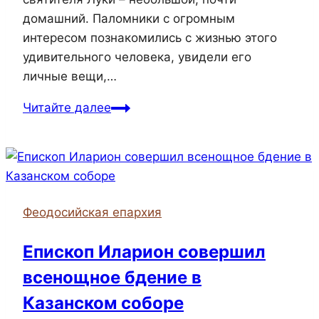
домашний. Паломники с огромным
интересом познакомились с жизнью этого
удивительного человека, увидели его
личные вещи,…
Прихожане
Читайте далее
храма
святого
апостола
Андрея
Первозванного
Феодосийская епархия
города
Керчи
Епископ Иларион совершил
совершили
всенощное бдение в
паломническую
поездку
Казанском соборе
в