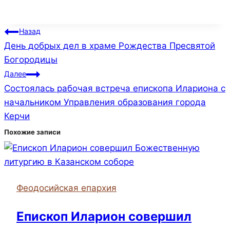
Навигация
Назад
День добрых дел в храме Рождества Пресвятой
по
Богородицы
записям
Далее
Состоялась рабочая встреча епископа Илариона с
начальником Управления образования города
Керчи
Похожие записи
Феодосийская епархия
Епископ Иларион совершил