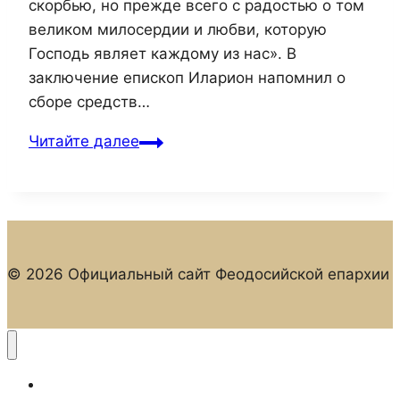
скорбью, но прежде всего с радостью о том
великом милосердии и любви, которую
Господь являет каждому из нас». В
заключение епископ Иларион напомнил о
сборе средств…
27
Читайте далее
сентября,
в
день
празднования
Воздвижения
© 2026 Официальный сайт Феодосийской епархии
Честного
и
Животворящего
Креста
Господня,
Главная