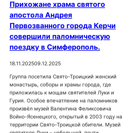
Прихожане храма святого
Судакского
апостола Андрея
благочиния
иерей
Первозванного города Керчи
Валерий
совершили паломническую
Дужич
поездку в Симферополь.
посетил
Судакский
18.11.2025
09.12.2025
военкомат
в
Группа посетила Свято-Троицкий женский
день
монастырь, соборы и храмы города, где
отправки
приложилась к мощам святителей Луки и
призывников
Гурия. Особое впечатление на паломников
в
произвёл музей Валентина Феликсовича
воинскую
Войно-Ясенецкого, открытый в 2003 году на
часть.
территории Свято-Троицкой обители. Музей
святителя Луки – небольшой, почти