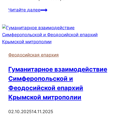
Епископ
Читайте далее
Иларион
совершил
Божественную
литургию
в
Казанском
Феодосийская епархия
соборе
Гуманитарное взаимодействие
Симферопольской и
Феодосийской епархий
Крымской митрополии
02.10.2025
14.11.2025