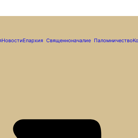
я
Новости
Епархия
Священноначалие
Паломничество
К